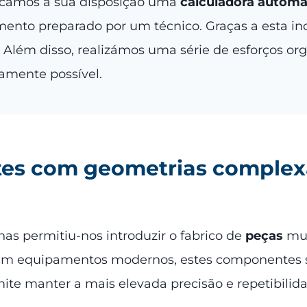
ocámos à sua disposição uma
calculadora automá
mento preparado por um técnico. Graças a esta 
 Além disso, realizámos uma série de esforços or
damente possível.
tes com geometrias complex
s permitiu-nos introduzir o fabrico de
peças
mu
s em equipamentos modernos, estes componentes 
te manter a mais elevada precisão e repetibilida