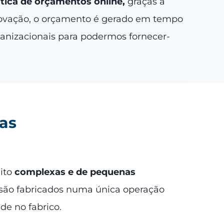
tica de orçamentos online,
graças à
inovação, o orçamento é gerado em tempo
ganizacionais para podermos fornecer-
as
ito
complexas e de pequenas
são fabricados numa única operação
de no fabrico.