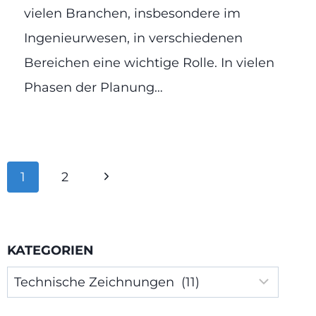
vielen Branchen, insbesondere im
Ingenieurwesen, in verschiedenen
Bereichen eine wichtige Rolle. In vielen
Phasen der Planung…
Seitennavigation
Nächste
1
2
Seite
KATEGORIEN
Kategorien