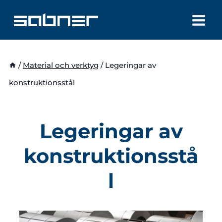
Skip
to
content
/
Material och verktyg
/
Legeringar av
konstruktionsstål
Legeringar av
konstruktionsstå
l