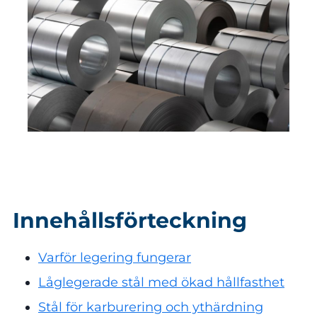
Innehållsförteckning
Varför legering fungerar
Låglegerade stål med ökad hållfasthet
Stål för karburering och ythärdning