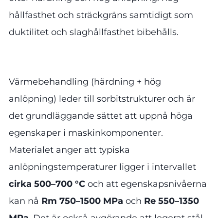
hållfasthet och sträckgräns samtidigt som
duktilitet och slaghållfasthet bibehålls.
Värmebehandling (härdning + hög
anlöpning) leder till sorbitstrukturer och är
det grundläggande sättet att uppnå höga
egenskaper i maskinkomponenter.
Materialet anger att typiska
anlöpningstemperaturer ligger i intervallet
cirka 500–700 °C
och att egenskapsnivåerna
kan nå
Rm 750–1500 MPa
och
Re 550–1350
MPa
. Det är också avgörande att legerat stål