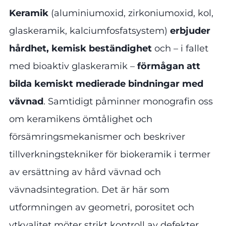
Keramik
(aluminiumoxid, zirkoniumoxid, kol,
glaskeramik, kalciumfosfatsystem)
erbjuder
hårdhet, kemisk beständighet
och – i fallet
med bioaktiv glaskeramik –
förmågan att
bilda kemiskt medierade bindningar med
vävnad
. Samtidigt påminner monografin oss
om keramikens ömtålighet och
försämringsmekanismer och beskriver
tillverkningstekniker för biokeramik i termer
av ersättning av hård vävnad och
vävnadsintegration. Det är här som
utformningen av geometri, porositet och
ytkvalitet möter strikt kontroll av defekter