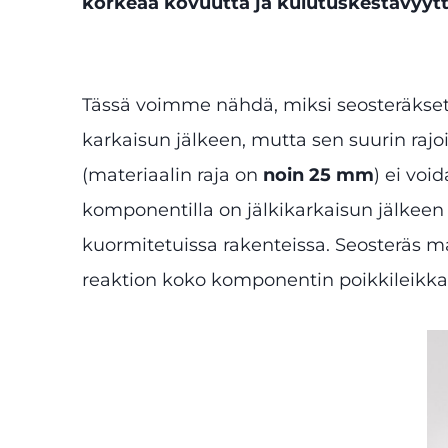
korkeaa kovuutta ja kulutuskestävyyt
Tässä voimme nähdä, miksi seosteräkset v
karkaisun jälkeen, mutta sen suurin rajo
(materiaalin raja on
noin 25 mm
) ei voi
komponentilla on jälkikarkaisun jälkeen 
kuormitetuissa rakenteissa. Seosteräs 
reaktion koko komponentin poikkileikka