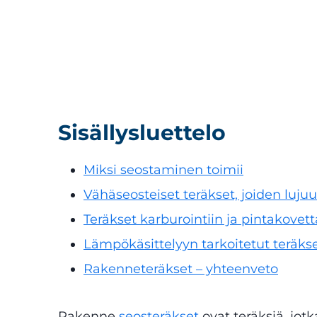
Sisällysluettelo
Miksi seostaminen toimii
Vähäseosteiset teräkset, joiden luju
Teräkset karburointiin ja pintakove
Lämpökäsittelyyn tarkoitetut teräkset
Rakenneteräkset – yhteenveto
Rakenne
seosteräkset
ovat teräksiä, jot