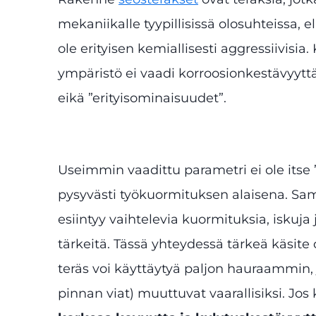
mekaniikalle tyypillisissä olosuhteissa, e
ole erityisen kemiallisesti aggressiivisi
ympäristö ei vaadi korroosionkestävyytt
eikä ”erityisominaisuudet”.
Useimmin vaadittu parametri ei ole itse 
pysyvästi työkuormituksen alaisena. Sama
esiintyy vaihtelevia kuormituksia, iskuja
tärkeitä. Tässä yhteydessä tärkeä käsite
teräs voi käyttäytyä paljon hauraammin, j
pinnan viat) muuttuvat vaarallisiksi. Jos