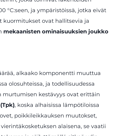
00 °C:seen, ja ympäristöissä, jotka eivät
t kuormitukset ovat hallitsevia ja
on
mekaanisten ominaisuuksien joukko
määrää, alkaako komponentti muuttua
sa olosuhteissa, ja todellisuudessa
 murtumisen kestävyys ovat erittäin
 (Tpk)
, koska alhaisissa lämpötiloissa
 lovet, poikkileikkauksen muutokset,
 vierintäkosketuksen alaisena, se vaatii