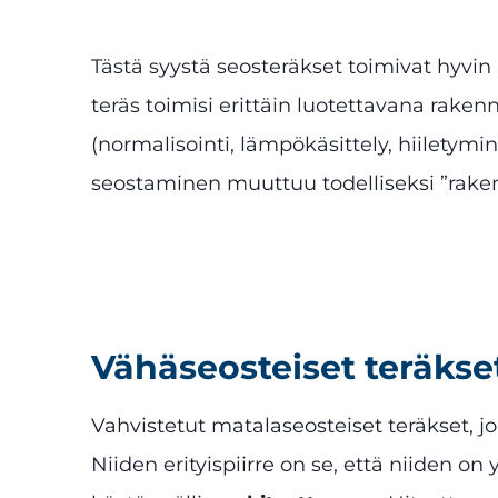
Tästä syystä seosteräkset toimivat hyvin
teräs toimisi erittäin luotettavana rake
(normalisointi, lämpökäsittely, hiiletymi
seostaminen muuttuu todelliseksi ”raken
Vähäseosteiset teräkse
Vahvistetut matalaseosteiset teräkset, j
Niiden erityispiirre on se, että niiden on