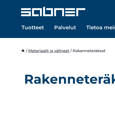
Siirry
sisältöön
Tuotteet
Palvelut
Tietoa mei
/
Materiaalit ja välineet
/
Rakenneteräkset
Rakenneterä