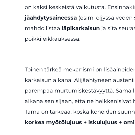
on kaksi keskeistä vaikutusta. Ensinnä
jäähdytysaineessa
(esim. öljyssä veden 
mahdollistaa
läpikarkaisun
ja sitä seur
poikkileikkauksessa.
Toinen tärkeä mekanismi on lisäaineide
karkaisun aikana. Alijäähtyneen austen
parempaa murtumiskestävyyttä. Samalla
aikana sen sijaan, että ne heikkenisivä
Tämä on tärkeää, koska koneiden suunni
korkea myötölujuus + iskulujuus + om