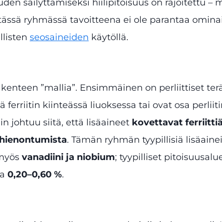
uden säilyttämiseksi hiilipitoisuus on rajoitettu – 
 tässä ryhmässä tavoitteena ei ole parantaa ominai
llisten
seosaineiden
käytöllä.
kenteen ”mallia”. Ensimmäinen on perliittiset ter
ä ferriitin kiinteässä liuoksessa tai ovat osa perli
in johtuu siitä, että lisäaineet
kovettavat ferriitti
 hienontumista
. Tämän ryhmän tyypillisiä lisäain
 myös
vanadiini ja niobium
; tyypilliset pitoisuus
la
0,20–0,60 %
.