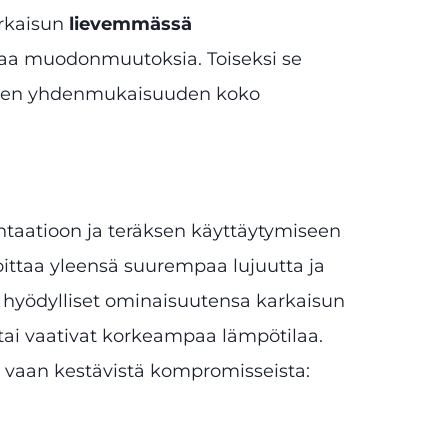
arkaisun
lievemmässä
ttaa muodonmuutoksia. Toiseksi se
uksien yhdenmukaisuuden koko
ntaatioon ja teräksen käyttäytymiseen
ittaa yleensä suurempaa lujuutta ja
hyödylliset ominaisuutensa karkaisun
tai vaativat korkeampaa lämpötilaa.
 vaan kestävistä kompromisseista: