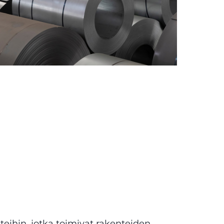
teihin, jotka toimivat rakenteiden