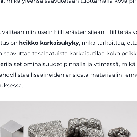
tä
, mikä yleensä saavutetaan tuottamalla kova pint
alitaan niin usein hiiliterästen sijaan. Hiiliterä
itus on
heikko karkaisukyky
, mikä tarkoittaa, et
da saavuttaa tasalaatuista karkaisutilaa koko po
erilaiset ominaisuudet pinnalla ja ytimessä, mikä 
mahdollistaa lisäaineiden ansiosta materiaalin ”
uksessa.