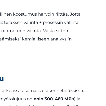
llinen koostumus harvoin riittää. Jotta
: teräksen valinta + prosessin valinta
parametrien valinta. Vasta sitten
äämiseksi kemialliseen analyysiin.
tu
t tärkeässä asemassa rakenneteräksissä.
 myötölujuus on
noin 300–460 MPa
) ja