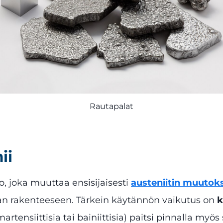
Rautapalat
ii
, joka muuttaa ensisijaisesti
austeniitin muutok
n rakenteeseen. Tärkein käytännön vaikutus on
k
tensiittisia tai bainiittisia) paitsi pinnalla myös