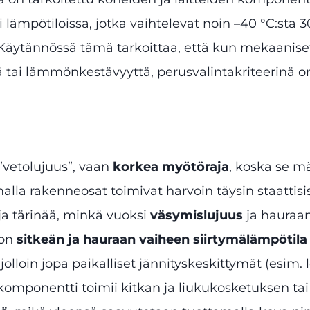
li lämpötiloissa, jotka vaihtelevat noin –40 °C:sta 3
a. Käytännössä tämä tarkoittaa, että kun mekaanise
ä tai lämmönkestävyyttä, perusvalintakriteerinä 
”vetolujuus”, vaan
korkea myötöraja
, koska se 
lla rakenneosat toimivat harvoin täysin staattisis
 ja tärinää, minkä vuoksi
väsymislujuus
ja hauraan
 on
sitkeän ja hauraan vaiheen siirtymälämpötila
olloin jopa paikalliset jännityskeskittymät (esim.
 komponentti toimii kitkan ja liukukosketuksen tai