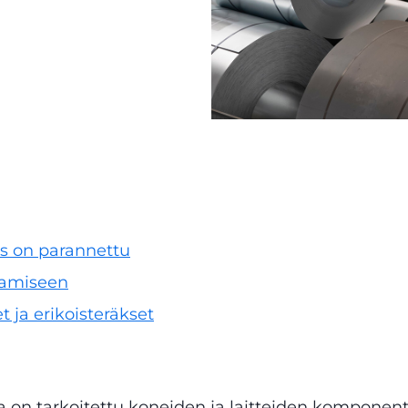
us on parannettu
ttamiseen
 ja erikoisteräkset
ka on tarkoitettu koneiden ja laitteiden komponent