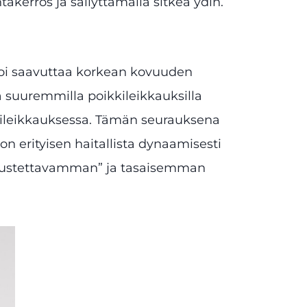
akerros ja säilyttämällä sitkeä ydin.
s voi saavuttaa korkean kovuuden
tä suuremmilla poikkileikkauksilla
ikkileikkauksessa. Tämän seurauksena
on erityisen haitallista dynaamisesti
ennustettavamman” ja tasaisemman