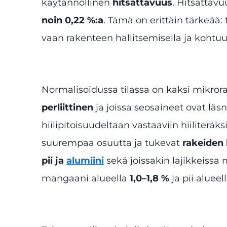
käytännöllinen
hitsattavuus
. Hitsattavu
noin 0,22 %:a
. Tämä on erittäin tärkeää:
vaan rakenteen hallitsemisella ja kohtuu
Normalisoidussa tilassa on kaksi mikrora
perliittinen
ja joissa seosaineet ovat läsn
hiilipitoisuudeltaan vastaaviin hiiliteräksi
suurempaa osuutta ja tukevat
rakeiden
pii ja
alumiini
sekä joissakin lajikkeissa
mangaani alueella
1,0–1,8 %
ja pii alueel