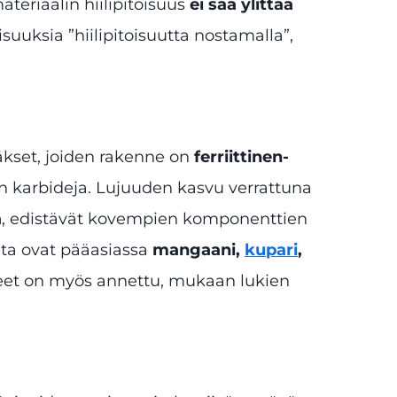
materiaalin hiilipitoisuus
ei saa ylittää
suuksia ”hiilipitoisuutta nostamalla”,
äkset, joiden rakenne on
ferriittinen-
itin karbideja. Lujuuden kasvu verrattuna
ä
, edistävät kovempien komponenttien
eita ovat pääasiassa
mangaani,
kupari
,
alueet on myös annettu, mukaan lukien