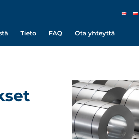
stä
Tieto
FAQ
Ota yhteyttä
kset