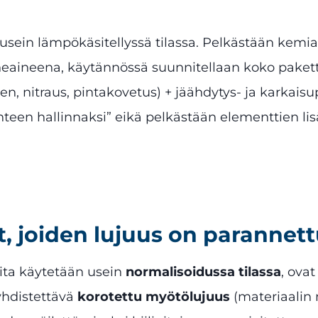
 usein lämpökäsitellyssä tilassa. Pelkästään kemia
nneaineena, käytännössä suunnitellaan koko paketti
nen, nitraus, pintakovetus) + jäähdytys- ja karkaisu
teen hallinnaksi” eikä pelkästään elementtien lis
t, joiden lujuus on parannet
oita käytetään usein
normalisoidussa tilassa
, ova
 yhdistettävä
korotettu myötölujuus
(materiaalin