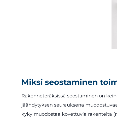
Miksi seostaminen toim
Rakenneteräksissä seostaminen on keino
jäähdytyksen seurauksena muodostuvaa
kyky muodostaa kovettuvia rakenteita (mar