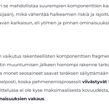
kin se mahdollistaa suurempien komponenttien k
sijaan), mikä vähentää halkeamien riskiä ja rajoi
aavan karkaisun, eli ytimen ja pinnan ominaisu
n vaikutus rakenteellisten komponenttien fragme
iitin muuntumisen jälkeen hienompi rakenne tarko
 monet seosaineet saavat teräksen säilyttämään 
t helposti, koska pehmenemisprosessit
viivästyvät
ttelussa ei ole kyse maksimaalisesta kovuudesta,
inaisuuksien vakaus
.