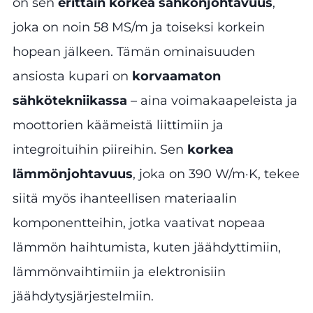
on sen
erittäin korkea sähkönjohtavuus
,
joka on noin 58 MS/m ja toiseksi korkein
hopean jälkeen. Tämän ominaisuuden
ansiosta kupari on
korvaamaton
sähkötekniikassa
– aina voimakaapeleista ja
moottorien käämeistä liittimiin ja
integroituihin piireihin. Sen
korkea
lämmönjohtavuus
, joka on 390 W/m·K, tekee
siitä myös ihanteellisen materiaalin
komponentteihin, jotka vaativat nopeaa
lämmön haihtumista, kuten jäähdyttimiin,
lämmönvaihtimiin ja elektronisiin
jäähdytysjärjestelmiin.