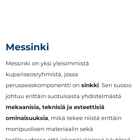
Messinki
Messinki on yksi yleisimmistä
kupariseosryhmistä, jossa
perusseoskomponentti on
sinkki
. Sen suosio
johtuu erittäin suotuisasta yhdistelmästä
mekaanisia, teknisiä ja esteettisiä
ominaisuuksia
, mikä tekee niistä erittäin
monipuolisen materiaalin sekä
teollisuudessa että jokapäiväisessä käytössä.