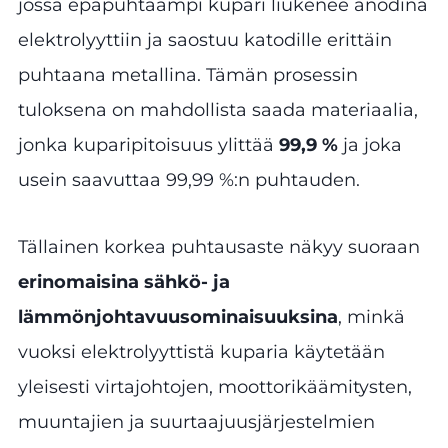
jossa epäpuhtaampi kupari liukenee anodina
elektrolyyttiin ja saostuu katodille erittäin
puhtaana metallina. Tämän prosessin
tuloksena on mahdollista saada materiaalia,
jonka kuparipitoisuus ylittää
99,9 %
ja joka
usein saavuttaa 99,99 %:n puhtauden.
Tällainen korkea puhtausaste näkyy suoraan
erinomaisina sähkö- ja
lämmönjohtavuusominaisuuksina
, minkä
vuoksi elektrolyyttistä kuparia käytetään
yleisesti virtajohtojen, moottorikäämitysten,
muuntajien ja suurtaajuusjärjestelmien