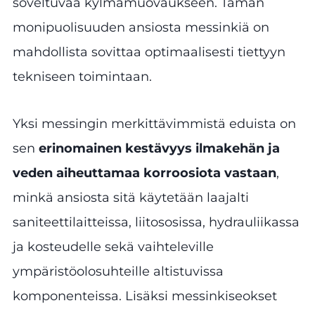
soveltuvaa kylmämuovaukseen. Tämän
monipuolisuuden ansiosta messinkiä on
mahdollista sovittaa optimaalisesti tiettyyn
tekniseen toimintaan.
Yksi messingin merkittävimmistä eduista on
sen
erinomainen kestävyys ilmakehän ja
veden aiheuttamaa korroosiota vastaan
,
minkä ansiosta sitä käytetään laajalti
saniteettilaitteissa, liitososissa, hydrauliikassa
ja kosteudelle sekä vaihteleville
ympäristöolosuhteille altistuvissa
komponenteissa. Lisäksi messinkiseokset