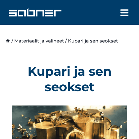
Siirry
sisältöön
/
Materiaalit ja välineet
/
Kupari ja sen seokset
Kupari ja sen
seokset