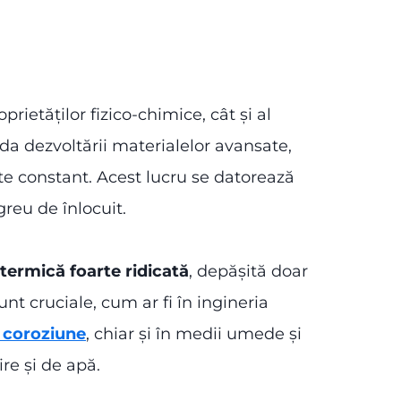
prietăților fizico-chimice, cât și al
ciuda dezvoltării materialelor avansate,
ște constant. Acest lucru se datorează
greu de înlocuit.
 termică foarte ridicată
, depășită doar
unt cruciale, cum ar fi în ingineria
a coroziune
, chiar și în medii umede și
ire și de apă.