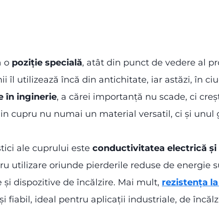
ă o
poziție specială
, atât din punct de vedere al pro
ii îl utilizează încă din antichitate, iar astăzi, în 
 în inginerie
, a cărei importanță nu scade, ci cre
din cupru nu numai un material versatil, ci și unul 
tici ale cuprului este
conductivitatea electrică și
tru utilizare oriunde pierderile reduse de energie s
 și dispozitive de încălzire. Mai mult,
rezistența l
i fiabil, ideal pentru aplicații industriale, de încălz