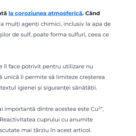
cată
la coroziunea atmosferică
. Când
la mulți agenți chimici, inclusiv la apa de
ilor de sulf, poate forma sulfuri, ceea ce
e îl face potrivit pentru utilizare nu
ică unică îi permite să limiteze creșterea
xtul igienei și siguranței sănătății.
i importantă dintre acestea este Cu²⁺,
. Reactivitatea cuprului cu anumite
cutate mai târziu în acest articol.