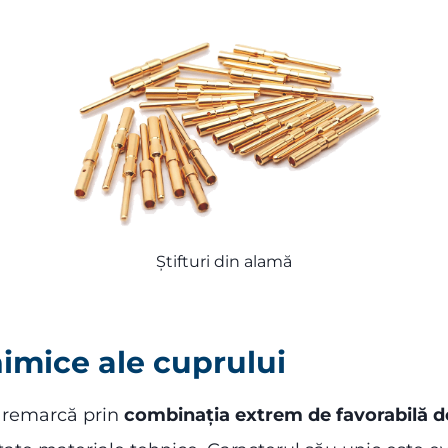
Știfturi din alamă
chimice ale cuprului
e remarcă prin
combinația extrem de favorabilă de 