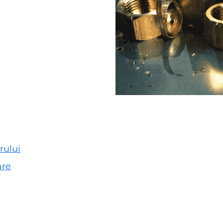
rului
are