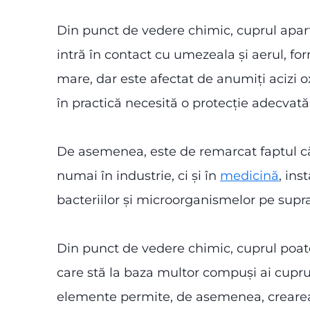
Din punct de vedere chimic, cuprul apar
intră în contact cu umezeala și aerul, for
mare, dar este afectat de anumiți acizi ox
în practică necesită o protecție adecvată
De asemenea, este de remarcat faptul c
numai în industrie, ci și în
medicină
, ins
bacteriilor și microorganismelor pe supra
Din punct de vedere chimic, cuprul poate
care stă la baza multor compuși ai cuprul
elemente permite, de asemenea, crearea un