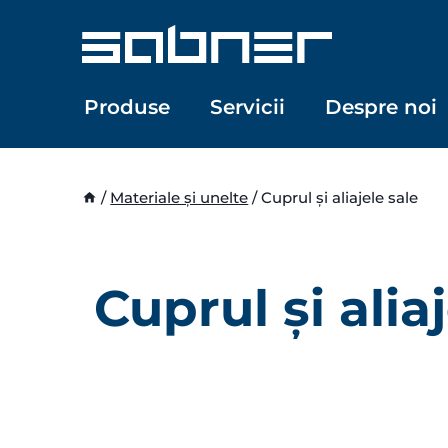
Skip
to
content
Produse
Servicii
Despre noi
/
Materiale și unelte
/
Cuprul și aliajele sale
Cuprul și alia