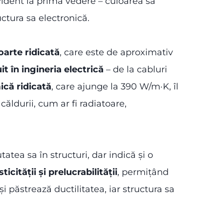
vident la prima vedere – culoarea sa
uctura sa electronică.
oarte ridicată
, care este de aproximativ
it în ingineria electrică
– de la cabluri
ică ridicată
, care ajunge la 390 W/m·K, îl
ldurii, cum ar fi radiatoare,
atea sa în structuri, dar indică și o
sticității și prelucrabilității
, permițând
i păstrează ductilitatea, iar structura sa