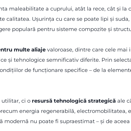
 maleabilitate a cuprului, atât la rece, cât și la
alitatea. Ușurința cu care se poate lipi și suda,
egere populară pentru sisteme compozite și structur
ntru multe aliaje
valoroase, dintre care cele mai 
e și tehnologice semnificativ diferite. Prin select
ondițiilor de funcționare specifice – de la elemen
tilitar, ci o
resursă tehnologică strategică
ale că
recum energia regenerabilă, electromobilitatea, e
că modernă nu poate fi supraestimat – și de aceea