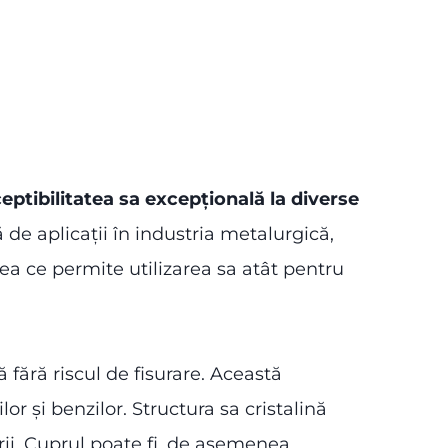
eptibilitatea sa excepțională la diverse
 de aplicații în industria metalurgică,
eea ce permite utilizarea sa atât pentru
 fără riscul de fisurare. Această
or și benzilor. Structura sa cristalină
rii. Cuprul poate fi, de asemenea,