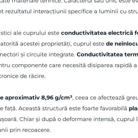
utate materiale tehnice. Caracterul său unic este e
nt rezultatul interacțiunii specifice a luminii cu str
stici ale cuprului este
conductivitatea electrică f
atorită acestei proprietăți, cuprul este
de neînlocu
ectori și circuite integrate.
Conductivitatea term
tru componente care necesită disiparea rapidă a că
ronice de răcire.
 de aproximativ 8,96 g/cm³
, ceea ce afectează greut
e față. Această structură este foarte favorabilă
pla
ușoară. Chiar și după o deformare intensă, cuprul îș
nii prin recoacere.