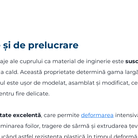
 și de prelucrare
aje ale cuprului ca material de inginerie este
susc
și la cald. Această proprietate determină gama largă
uprul este ușor de modelat, asamblat și modificat, c
tru fire delicate.
itate excelentă
, care permite
deformarea
intensivă
aminarea foilor, tragere de sârmă și extrudarea țevil
ducând astfel rezistența plastică în timpul deformă