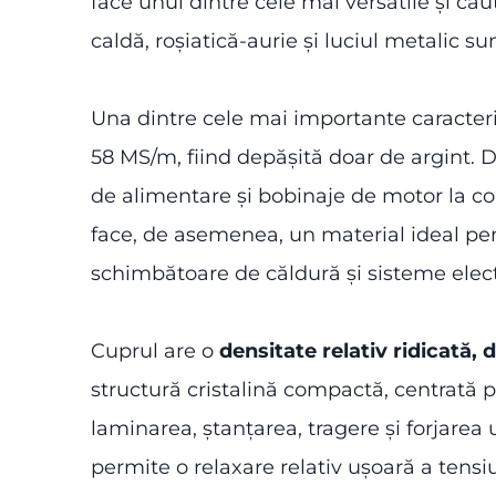
face unul dintre cele mai versatile și că
caldă, roșiatică-aurie și luciul metalic su
Una dintre cele mai importante caracteri
58 MS/m, fiind depășită doar de argint. D
de alimentare și bobinaje de motor la con
face, de asemenea, un material ideal pen
schimbătoare de căldură și sisteme elect
Cuprul are o
densitate relativ ridicată,
structură cristalină compactă, centrată p
laminarea, ștanțarea, tragere și forjarea 
permite o relaxare relativ ușoară a tensiu