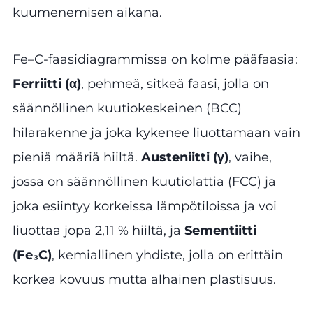
kuumenemisen aikana.
Fe–C-faasidiagrammissa on kolme pääfaasia:
Ferriitti (α)
, pehmeä, sitkeä faasi, jolla on
säännöllinen kuutiokeskeinen (BCC)
hilarakenne ja joka kykenee liuottamaan vain
pieniä määriä hiiltä.
Austeniitti (γ)
, vaihe,
jossa on säännöllinen kuutiolattia (FCC) ja
joka esiintyy korkeissa lämpötiloissa ja voi
liuottaa jopa 2,11 % hiiltä, ja
Sementiitti
(Fe₃C)
, kemiallinen yhdiste, jolla on erittäin
korkea kovuus mutta alhainen plastisuus.