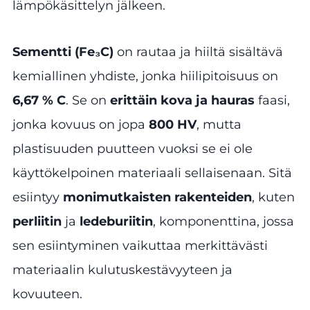
lämpökäsittelyn jälkeen.
Sementti (Fe₃C)
on rautaa ja hiiltä sisältävä
kemiallinen yhdiste, jonka hiilipitoisuus on
6,67 % C
. Se on
erittäin kova ja hauras
faasi,
jonka kovuus on jopa
800 HV
, mutta
plastisuuden puutteen vuoksi se ei ole
käyttökelpoinen materiaali sellaisenaan. Sitä
esiintyy
monimutkaisten rakenteiden
, kuten
perliitin
ja
ledeburiitin
, komponenttina, jossa
sen esiintyminen vaikuttaa merkittävästi
materiaalin kulutuskestävyyteen ja
kovuuteen.