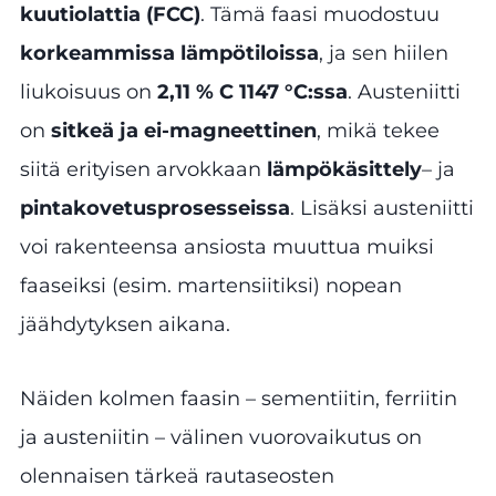
kuutiolattia (FCC)
. Tämä faasi muodostuu
korkeammissa lämpötiloissa
, ja sen hiilen
liukoisuus on
2,11 % C 1147 °C:ssa
. Austeniitti
on
sitkeä ja ei-magneettinen
, mikä tekee
siitä erityisen arvokkaan
lämpökäsittely
– ja
pintakovetusprosesseissa
. Lisäksi austeniitti
voi rakenteensa ansiosta muuttua muiksi
faaseiksi (esim. martensiitiksi) nopean
jäähdytyksen aikana.
Näiden kolmen faasin – sementiitin, ferriitin
ja austeniitin – välinen vuorovaikutus on
olennaisen tärkeä rautaseosten