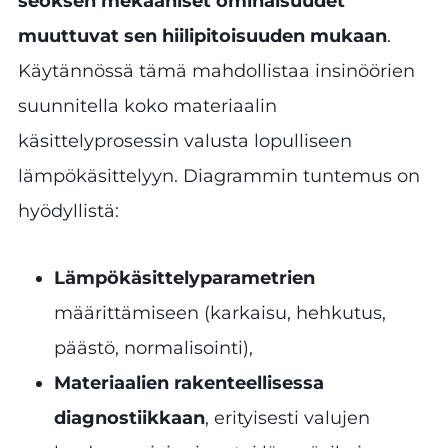
seoksen mekaaniset ominaisuudet
muuttuvat sen hiilipitoisuuden mukaan
.
Käytännössä tämä mahdollistaa insinöörien
suunnitella koko materiaalin
käsittelyprosessin valusta lopulliseen
lämpökäsittelyyn. Diagrammin tuntemus on
hyödyllistä:
Lämpökäsittelyparametrien
määrittämiseen (karkaisu, hehkutus,
päästö, normalisointi),
Materiaalien rakenteellisessa
diagnostiikkaan
, erityisesti valujen