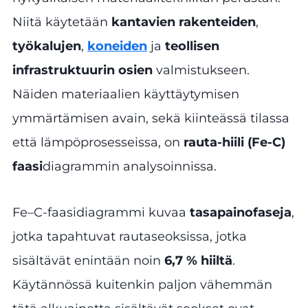
Niitä käytetään
kantavien rakenteiden
,
työkalujen
,
koneiden
ja
teollisen
infrastruktuurin osien
valmistukseen.
Näiden materiaalien käyttäytymisen
ymmärtämisen avain, sekä kiinteässä tilassa
että lämpöprosesseissa, on
rauta-hiili (Fe-C)
faasi
diagrammin analysoinnissa.
Fe–C-faasidiagrammi kuvaa
tasapainofaseja
,
jotka tapahtuvat rautaseoksissa, jotka
sisältävät enintään noin
6,7 % hiiltä
.
Käytännössä kuitenkin paljon vähemmän