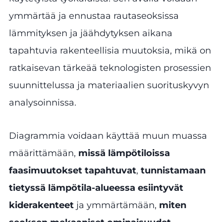
ymmärtää ja ennustaa rautaseoksissa
lämmityksen ja jäähdytyksen aikana
tapahtuvia rakenteellisia muutoksia, mikä on
ratkaisevan tärkeää teknologisten prosessien
suunnittelussa ja materiaalien suorituskyvyn
analysoinnissa.
Diagrammia voidaan käyttää muun muassa
määrittämään,
missä lämpötiloissa
faasimuutokset tapahtuvat
,
tunnistamaan
tietyssä lämpötila-alueessa esiintyvät
kiderakenteet
ja ymmärtämään,
miten