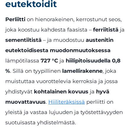
eutektoidit
Perliitti
on hienorakeinen, kerrostunut seos,
joka koostuu kahdesta faasista –
ferriitistä
ja
sementiitistä
– ja muodostuu
austenitin
eutektoidisesta muodonmuutoksessa
lämpötilassa
727 °C
ja
hiilipitoisuudella 0,8
%
. Sillä on tyypillinen
lamellirakenne
, joka
muistuttaa vuorottelevia kerroksia ja jossa
yhdistyvät
kohtalainen kovuus
ja
hyvä
muovattavuus
.
Hiiliteräksissä
perliitti on
yleistä ja vastaa lujuuden ja työstettävyyden
suotuisasta yhdistelmästä.