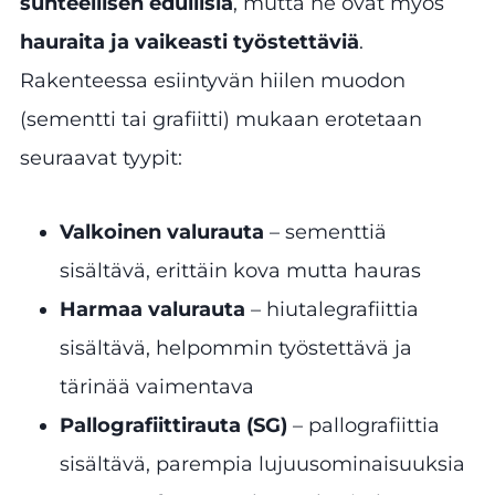
suhteellisen edullisia
, mutta ne ovat myös
hauraita ja vaikeasti työstettäviä
.
Rakenteessa esiintyvän hiilen muodon
(sementti tai grafiitti) mukaan erotetaan
seuraavat tyypit:
Valkoinen valurauta
– sementtiä
sisältävä, erittäin kova mutta hauras
Harmaa valurauta
– hiutalegrafiittia
sisältävä, helpommin työstettävä ja
tärinää vaimentava
Pallografiittirauta (SG)
– pallografiittia
sisältävä, parempia lujuusominaisuuksia