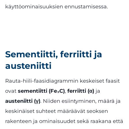
käyttöominaisuuksien ennustamisessa.
Sementiitti, ferriitti ja
austeniitti
Rauta-hiili-faasidiagrammin keskeiset faasit
ovat
sementiitti (Fe₃C)
,
ferriitti (α)
ja
austeniitti (γ)
. Niiden esiintyminen, määrä ja
keskinäiset suhteet määräävät seoksen
rakenteen ja ominaisuudet sekä raakana että