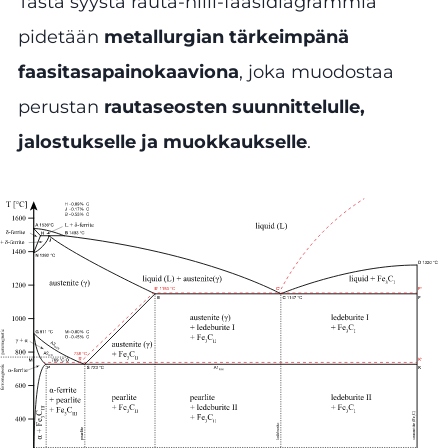
Tästä syystä rauta-hiili-faasidiagrammia
pidetään
metallurgian tärkeimpänä
faasitasapainokaaviona
, joka muodostaa
perustan
rautaseosten suunnittelulle,
jalostukselle ja muokkaukselle
.