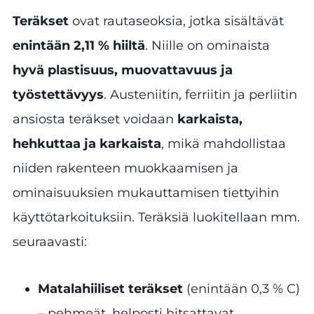
Teräkset
ovat rautaseoksia, jotka sisältävät
enintään 2,11 % hiiltä
. Niille on ominaista
hyvä plastisuus, muovattavuus ja
työstettävyys
. Austeniitin, ferriitin ja perliitin
ansiosta teräkset voidaan
karkaista,
hehkuttaa ja karkaista
, mikä mahdollistaa
niiden rakenteen muokkaamisen ja
ominaisuuksien mukauttamisen tiettyihin
käyttötarkoituksiin. Teräksiä luokitellaan mm.
seuraavasti:
Matalahiiliset teräkset
(enintään 0,3 % C)
– pehmeät, helposti hitsattavat,