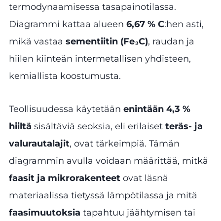
termodynaamisessa tasapainotilassa.
Diagrammi kattaa alueen
6,67 % C
:hen asti,
mikä vastaa
sementiitin (Fe₃C)
, raudan ja
hiilen kiinteän intermetallisen yhdisteen,
kemiallista koostumusta.
Teollisuudessa käytetään
enintään 4,3 %
hiiltä
sisältäviä seoksia, eli erilaiset
teräs- ja
valurautalajit
, ovat tärkeimpiä. Tämän
diagrammin avulla voidaan määrittää, mitkä
faasit ja mikrorakenteet
ovat läsnä
materiaalissa tietyssä lämpötilassa ja mitä
faasimuutoksia
tapahtuu jäähtymisen tai