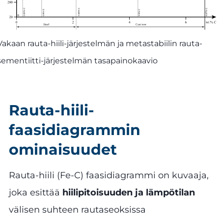
Vakaan rauta-hiili-järjestelmän ja metastabiilin rauta-
sementiitti-järjestelmän tasapainokaavio
Rauta-hiili-
faasidiagrammin
ominaisuudet
Rauta-hiili (Fe-C) faasidiagrammi on kuvaaja,
joka esittää
hiilipitoisuuden ja lämpötilan
välisen suhteen rautaseoksissa