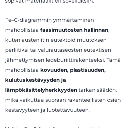
sopivat materiaalit eri sovelluksiin.
Fe–C-diagrammin ymmärtäminen
mahdollistaa
faasimuutosten hallinnan
,
kuten austeniitin eutektoidimuutoksen
perliitiksi tai valurautaseosten eutektisen
jähmettymisen ledeburiittirakenteeksi. Tämä
mahdollistaa
kovuuden, plastisuuden,
kulutuskestävyyden ja
lämpökäsittelyherkkyyden
tarkan säädön,
mikä vaikuttaa suoraan rakenteellisten osien
kestävyyteen ja luotettavuuteen.