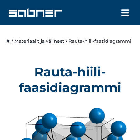
Siirry
sisältöön
/
Materiaalit ja välineet
/
Rauta-hiili-faasidiagrammi
Rauta-hiili-
faasidiagrammi