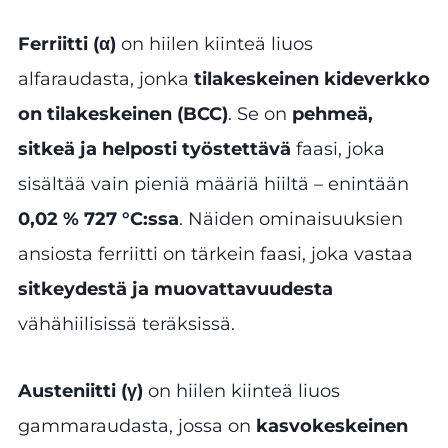
Ferriitti (α)
on hiilen kiinteä liuos
alfaraudasta, jonka
tilakeskeinen kideverkko
on tilakeskeinen (BCC)
. Se on
pehmeä,
sitkeä ja helposti työstettävä
faasi, joka
sisältää vain pieniä määriä hiiltä – enintään
0,02 % 727 °C:ssa
. Näiden ominaisuuksien
ansiosta ferriitti on tärkein faasi, joka vastaa
sitkeydestä ja muovattavuudesta
vähähiilisissä teräksissä.
Austeniitti (γ)
on hiilen kiinteä liuos
gammaraudasta, jossa on
kasvokeskeinen