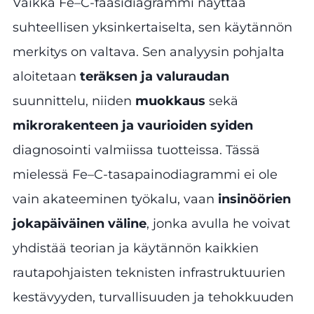
Vaikka Fe–C-faasidiagrammi näyttää
suhteellisen yksinkertaiselta, sen käytännön
merkitys on valtava. Sen analyysin pohjalta
aloitetaan
teräksen ja valuraudan
suunnittelu, niiden
muokkaus
sekä
mikrorakenteen ja vaurioiden syiden
diagnosointi valmiissa tuotteissa. Tässä
mielessä Fe–C-tasapainodiagrammi ei ole
vain akateeminen työkalu, vaan
insinöörien
jokapäiväinen väline
, jonka avulla he voivat
yhdistää teorian ja käytännön kaikkien
rautapohjaisten teknisten infrastruktuurien
kestävyyden, turvallisuuden ja tehokkuuden