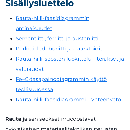
Sisällysluettelo
Rauta-hiili-faasidiagrammin
ominaisuudet
Sementiitti, ferriitti ja austeniitti
Perliitti, ledeburiitti ja eutektoidit
Rauta-hiili-seosten luokittelu – teräkset ja
valuraudat
Fe–C-tasapainodiagrammin käyttö
teollisuudessa
Rauta-hiili-faasidiagrammi – yhteenveto
Rauta
ja sen seokset muodostavat
nykyaikaisen materiaalitekniikan perustan.