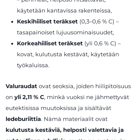
käytetään kantavissa rakenteissa,
Keskihiiliset teräkset
(0,3–0,6 % C) –
tasapainoiset lujuusominaisuudet,
Korkeahiiliset teräkset
(yli 0,6 % C) –
kovat, kulutusta kestävät, käytetään
työkaluissa.
Valuraudat
ovat seoksia, joiden hiilipitoisuus
on
yli 2,11 % C
, minkä vuoksi ne jähmettyvät
eutektisissa muutoksissa ja sisältävät
ledeburiittia
. Nämä materiaalit ovat
kulutusta kestäviä, helposti valettavia ja