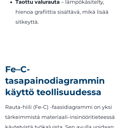
Taottu valurauta
– lämpökäsitelty,
hienoa grafiittia sisältävä, mikä lisää
sitkeyttä.
Fe–C-
tasapainodiagrammin
käyttö teollisuudessa
Rauta-hiili (Fe-C) -faasidiagrammi on yksi
tärkeimmistä materiaali-insinööritieteessä
käytetyistä työkaluista. Sen avulla voidaan