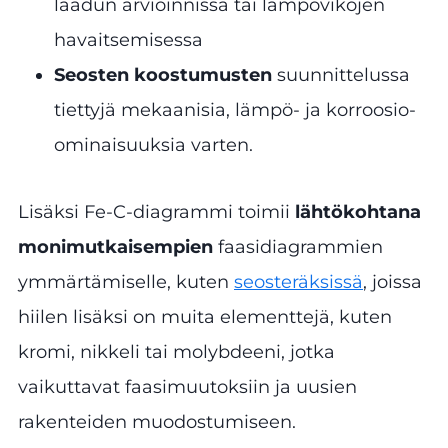
laadun arvioinnissa tai lämpövikojen
havaitsemisessa
Seosten koostumusten
suunnittelussa
tiettyjä mekaanisia, lämpö- ja korroosio-
ominaisuuksia varten.
Lisäksi Fe-C-diagrammi toimii
lähtökohtana
monimutkaisempien
faasidiagrammien
ymmärtämiselle, kuten
seosteräksissä
, joissa
hiilen lisäksi on muita elementtejä, kuten
kromi, nikkeli tai molybdeeni, jotka
vaikuttavat faasimuutoksiin ja uusien
rakenteiden muodostumiseen.