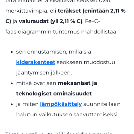
tätä alkuainetta sisältävät seokset ovat
merkittävimpiä, eli
teräkset (enintään 2,11 %
C)
ja
valuraudat (yli 2,11 % C)
. Fe–C-
faasidiagrammin tuntemus mahdollistaa:
sen ennustamisen, millaisia
kiderakenteet
seokseen muodostuu
jäähtymisen jälkeen,
mitkä ovat sen
mekaaniset ja
teknologiset ominaisuudet
ja miten
lämpökäsittely
suunnitellaan
halutun vaikutuksen saavuttamiseksi.