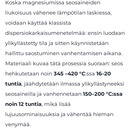
Koska magnesiumissa seosaineiden
liukoisuus vähenee lämpötilan laskiessa,
voidaan käyttää klassista
dispersiokarkaisumenetelmää: ensin luodaan
ylikyllästetty tila ja sitten käynnistetään
hallittu saostuminen vanhentamisen aikana.
Materiaali kuvaa tätä prosessia suoraan: seos
hehkutetaan noin
345 –420 °C
:ssa
16–20
tuntia
, jäähdytetään ilmassa ylikyllästyneeksi
seosaineilla ja vanhennetaan
150–200 °C:ssa
noin 12 tuntia
, mikä lisää
lujuusominaisuuksia ja vähentää hieman
venymää.