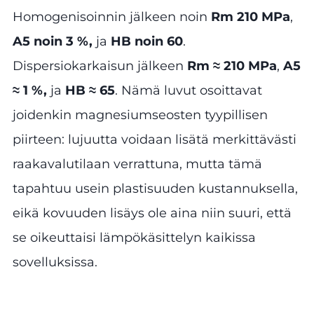
Homogenisoinnin jälkeen noin
Rm 210 MPa
,
A5 noin 3 %,
ja
HB noin 60
.
Dispersiokarkaisun jälkeen
Rm ≈ 210 MPa
,
A5
≈ 1 %,
ja
HB ≈ 65
. Nämä luvut osoittavat
joidenkin magnesiumseosten tyypillisen
piirteen: lujuutta voidaan lisätä merkittävästi
raakavalutilaan verrattuna, mutta tämä
tapahtuu usein plastisuuden kustannuksella,
eikä kovuuden lisäys ole aina niin suuri, että
se oikeuttaisi lämpökäsittelyn kaikissa
sovelluksissa.