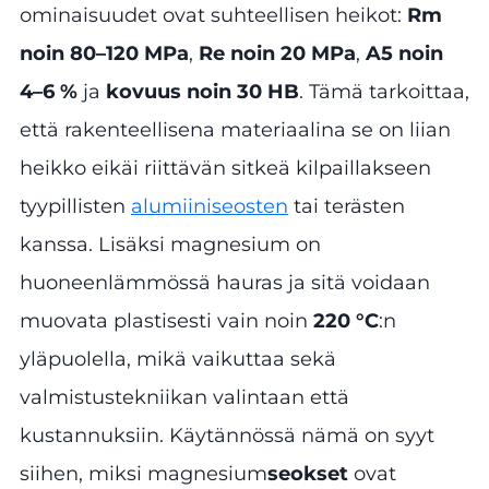
ominaisuudet ovat suhteellisen heikot:
Rm
noin 80–120 MPa
,
Re noin 20 MPa
,
A5 noin
4–6 %
ja
kovuus noin 30 HB
. Tämä tarkoittaa,
että rakenteellisena materiaalina se on liian
heikko eikäi riittävän sitkeä kilpaillakseen
tyypillisten
alumiiniseosten
tai terästen
kanssa. Lisäksi magnesium on
huoneenlämmössä hauras ja sitä voidaan
muovata plastisesti vain noin
220 °C
:n
yläpuolella, mikä vaikuttaa sekä
valmistustekniikan valintaan että
kustannuksiin. Käytännössä nämä on syyt
siihen, miksi magnesium
seokset
ovat