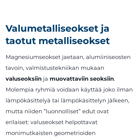
Valumetalliseokset ja
taotut metalliseokset
Magnesiumseokset jaetaan, alumiiniseosten
tavoin, valmistustekniikan mukaan
valuseoksiin
ja
muovattaviin seoksiin
.
Molempia ryhmiä voidaan käyttää joko ilman
lämpökäsittelyä tai lämpökäsittelyn jälkeen,
mutta niiden ”luonnolliset” edut ovat
erilaiset: valuseokset helpottavat
monimutkaisten geometrioiden