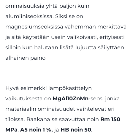
ominaisuuksia yhtä paljon kuin
alumiiniseoksissa. Siksi se on
magnesiumseoksissa vähemmän merkittävä
ja sitä käytetään usein valikoivasti, erityisesti
silloin kun halutaan lisätä lujuutta säilyttäen
alhainen paino.
Hyvä esimerkki lämpökäsittelyn
vaikutuksesta on
MgAl10ZnMn
-seos, jonka
materiaalin ominaisuudet vaihtelevat eri
tiloissa. Raakana se saavuttaa noin
Rm 150
MPa
,
A5 noin 1 %,
ja
HB noin 50
.