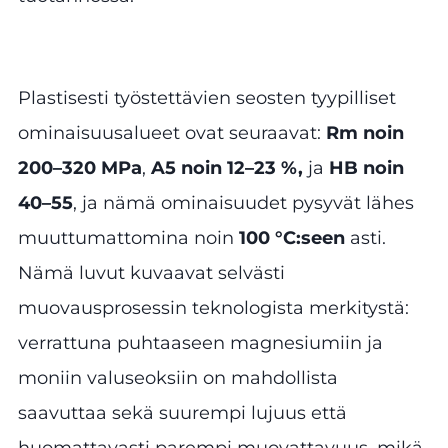
Plastisesti työstettävien seosten tyypilliset
ominaisuusalueet ovat seuraavat:
Rm noin
200–320 MPa
,
A5 noin 12–23 %,
ja
HB noin
40–55
, ja nämä ominaisuudet pysyvät lähes
muuttumattomina noin
100 °C:seen
asti.
Nämä luvut kuvaavat selvästi
muovausprosessin teknologista merkitystä:
verrattuna puhtaaseen magnesiumiin ja
moniin valuseoksiin on mahdollista
saavuttaa sekä suurempi lujuus että
huomattavasti parempi muovattavuus, mikä