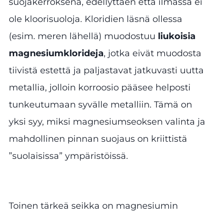
suojakerroksena, edellyttäen että ilmassa ei
ole kloorisuoloja. Kloridien läsnä ollessa
(esim. meren lähellä) muodostuu
liukoisia
magnesiumklorideja
, jotka eivät muodosta
tiivistä estettä ja paljastavat jatkuvasti uutta
metallia, jolloin korroosio pääsee helposti
tunkeutumaan syvälle metalliin. Tämä on
yksi syy, miksi magnesiumseoksen valinta ja
mahdollinen pinnan suojaus on kriittistä
”suolaisissa” ympäristöissä.
Toinen tärkeä seikka on magnesiumin