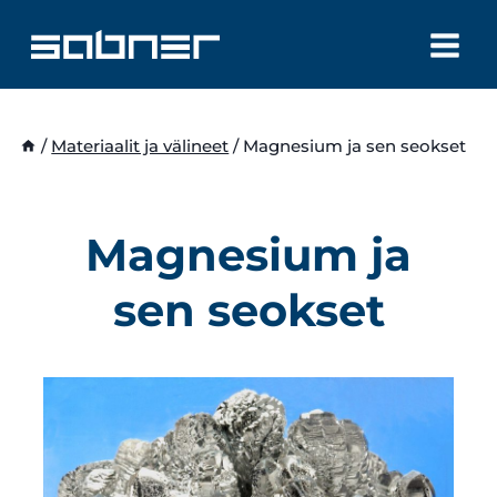
Siirry
sisältöön
/
Materiaalit ja välineet
/
Magnesium ja sen seokset
Magnesium ja
sen seokset