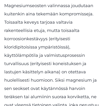
Magnesiumseosten valinnassa joudutaan
kuitenkin aina tekemään kompromisseja.
Toisaalta keveys tarjoaa valtavia
rakenteellisia etuja, mutta toisaalta
korroosionkestävyys (erityisesti
kloridipitoisissa ympäristöissä),
käyttölämpötila ja valmistusprosessin
turvallisuus (erityisesti koneistuksen ja
lastujen käsittelyn aikana) on otettava
huolellisesti huomioon. Siksi magnesium ja
sen seokset ovat käytännössä harvoin
teräksen tai alumiinin suoraa korviketta, ne
ovat yleensä tietoinen valinta, joka perustuu