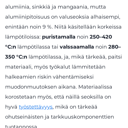
alumiinia, sinkkiä ja mangaania, mutta
alumiinipitoisuus on valuseoksia alhaisempi,
enintään noin 9 %. Niitä käsitellään korkeissa
lämpötiloissa:
puristamalla
noin
250–420
°C:n
lämpötilassa tai
valssaamalla
noin
280–
350 °C:n
lämpötilassa, ja, mikä tärkeää, paitsi
materiaali, myös työkalut lämmitetään
halkeamien riskin vähentämiseksi
muodonmuutoksen aikana. Materiaalissa
korostetaan myös, että näillä seoksilla on
hyvä
työstettävyys
, mikä on tärkeää
ohutseinäisten ja tarkkuuskomponenttien
tuotannossa.