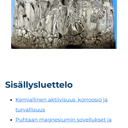
Sisällysluettelo
Kemiallinen aktiivisuus, korroosio ja
turvallisuus
Puhtaan magnesiumin sovellukset ja