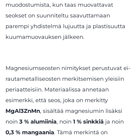
muodostumista, kun taas muovattavat
seokset on suunniteltu saavuttamaan
parempi yhdistelmä lujuutta ja plastisuutta
kuumamuovauksen jälkeen.
Magnesiumseosten nimitykset perustuvat ei-
rautametalliseosten merkitsemisen yleisiin
periaatteisiin. Materiaalissa annetaan
esimerkki, että seos, joka on merkitty
MgAl3ZnMn
, sisältää magnesiumin lisäksi
noin
3 % alumiinia
, noin
1 % sinkkiä
ja noin
0,3 % mangaania
. Tämä merkintä on