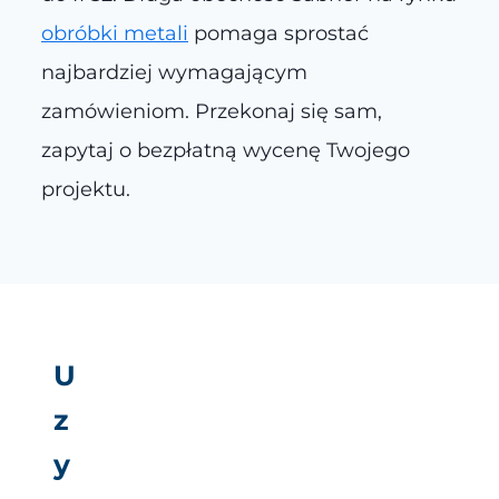
obróbki metali
pomaga sprostać
najbardziej wymagającym
zamówieniom. Przekonaj się sam,
zapytaj o bezpłatną wycenę Twojego
projektu.
U
z
y