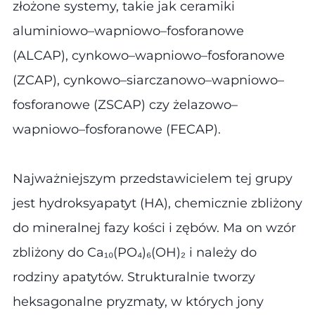
złożone systemy, takie jak ceramiki
aluminiowo–wapniowo–fosforanowe
(ALCAP), cynkowo–wapniowo–fosforanowe
(ZCAP), cynkowo–siarczanowo–wapniowo–
fosforanowe (ZSCAP) czy żelazowo–
wapniowo–fosforanowe (FECAP).
Najważniejszym przedstawicielem tej grupy
jest hydroksyapatyt (HA), chemicznie zbliżony
do mineralnej fazy kości i zębów. Ma on wzór
zbliżony do Ca₁₀(PO₄)₆(OH)₂ i należy do
rodziny apatytów. Strukturalnie tworzy
heksagonalne pryzmaty, w których jony