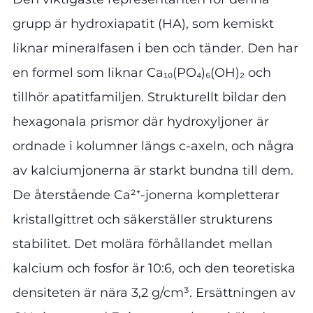
grupp är hydroxiapatit (HA), som kemiskt
liknar mineralfasen i ben och tänder. Den har
en formel som liknar Ca₁₀(PO₄)₆(OH)₂ och
tillhör apatitfamiljen. Strukturellt bildar den
hexagonala prismor där hydroxyljoner är
ordnade i kolumner längs c-axeln, och några
av kalciumjonerna är starkt bundna till dem.
De återstående Ca²⁺-jonerna kompletterar
kristallgittret och säkerställer strukturens
stabilitet. Det molära förhållandet mellan
kalcium och fosfor är 10:6, och den teoretiska
densiteten är nära 3,2 g/cm³. Ersättningen av