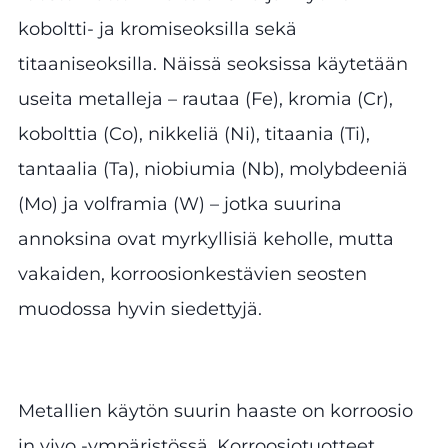
koboltti- ja kromiseoksilla sekä
titaaniseoksilla. Näissä seoksissa käytetään
useita metalleja – rautaa (Fe), kromia (Cr),
kobolttia (Co), nikkeliä (Ni), titaania (Ti),
tantaalia (Ta), niobiumia (Nb), molybdeeniä
(Mo) ja volframia (W) – jotka suurina
annoksina ovat myrkyllisiä keholle, mutta
vakaiden, korroosionkestävien seosten
muodossa hyvin siedettyjä.
Metallien käytön suurin haaste on korroosio
in vivo -ympäristössä. Korroosiotuotteet