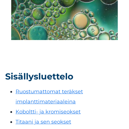
Sisällysluettelo
Ruostumattomat teräkset
implanttimateriaaleina
Koboltti- ja kromiseokset
Titaani ja sen seokset