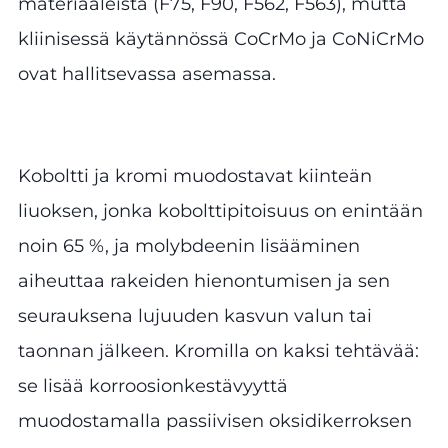
materiaaleista (F75, F90, F562, F563), mutta
kliinisessä käytännössä CoCrMo ja CoNiCrMo
ovat hallitsevassa asemassa.
Koboltti ja kromi muodostavat kiinteän
liuoksen, jonka kobolttipitoisuus on enintään
noin 65 %, ja molybdeenin lisääminen
aiheuttaa rakeiden hienontumisen ja sen
seurauksena lujuuden kasvun valun tai
taonnan jälkeen. Kromilla on kaksi tehtävää:
se lisää korroosionkestävyyttä
muodostamalla passiivisen oksidikerroksen