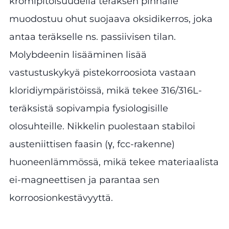
kromipitoisuudella teräksen pinnalle
muodostuu ohut suojaava oksidikerros, joka
antaa teräkselle ns. passiivisen tilan.
Molybdeenin lisääminen lisää
vastustuskykyä pistekorroosiota vastaan
kloridiympäristöissä, mikä tekee 316/316L-
teräksistä sopivampia fysiologisille
olosuhteille. Nikkelin puolestaan stabiloi
austeniittisen faasin (γ, fcc-rakenne)
huoneenlämmössä, mikä tekee materiaalista
ei-magneettisen ja parantaa sen
korroosionkestävyyttä.