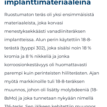
implanttimateriaaleina
Ruostumaton teräs oli yksi ensimmäisistä
materiaaleista, joka korvasi
menestyksekkäästi vanadiiniteräksen
implantteissa. Alun perin käytettiin 18-8-
terästä (tyyppi 302), joka sisälsi noin 18 %
kromia ja 8 % nikkeliä ja jonka
korroosionkestävyys oli huomattavasti
parempi kuin perinteisten hiiliterästen. Ajan
myötä markkinoille tuli 18-8-teräksen
muunnos, johon oli lisätty molybdeeniä (18-
8sMo) ja joka tunnetaan nykyään nimellä
316-teräs. Sen jälkeen kehitettiin muunnos,