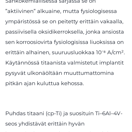
Sähkökemiallisessa sarjassa se on
”aktiivinen” alkuaine, mutta fysiologisessa
ympäristössä se on peitetty erittäin vakaalla,
passiivisella oksidikerroksella, jonka ansiosta
sen korroosiovirta fysiologisissa liuoksissa on
erittäin alhainen, suuruusluokkaa 10⁻⁸ A/cm².
Käytännössä titaanista valmistetut implantit
pysyvät ulkonäöltään muuttumattomina
pitkän ajan kuluttua kehossa.
Puhdas titaani (cp-Ti) ja suosituin Ti–6Al–4V-
seos yhdistävät erittäin hyvän