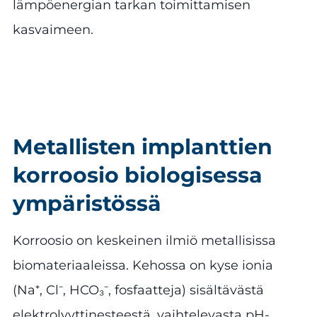
lämpöenergian tarkan toimittamisen
kasvaimeen.
Metallisten implanttien
korroosio biologisessa
ympäristössä
Korroosio on keskeinen ilmiö metallisissa
biomateriaaleissa. Kehossa on kyse ionia
(Na⁺, Cl⁻, HCO₃⁻, fosfaatteja) sisältävästä
elektrolyyttinesteestä, vaihtelevasta pH-