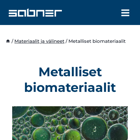
Siirry
sisältöön
/
Materiaalit ja välineet
/
Metalliset biomateriaalit
Metalliset
biomateriaalit