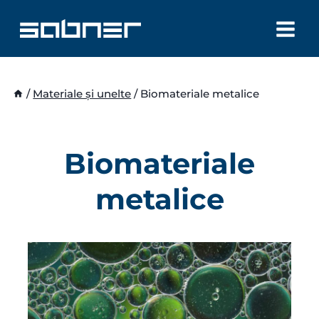
Skip
to
content
/
Materiale și unelte
/
Biomateriale metalice
Biomateriale
metalice