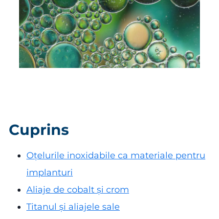
Cuprins
Oțelurile inoxidabile ca materiale pentru
implanturi
Aliaje de cobalt și crom
Titanul și aliajele sale