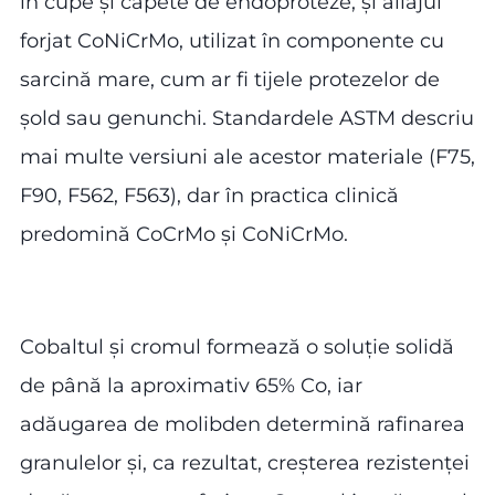
în cupe și capete de endoproteze, și aliajul
forjat CoNiCrMo, utilizat în componente cu
sarcină mare, cum ar fi tijele protezelor de
șold sau genunchi. Standardele ASTM descriu
mai multe versiuni ale acestor materiale (F75,
F90, F562, F563), dar în practica clinică
predomină CoCrMo și CoNiCrMo.
Cobaltul și cromul formează o soluție solidă
de până la aproximativ 65% Co, iar
adăugarea de molibden determină rafinarea
granulelor și, ca rezultat, creșterea rezistenței