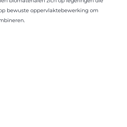
en biomaterialen zich op legeringen die
n op bewuste oppervlaktebewerking om
ombineren.