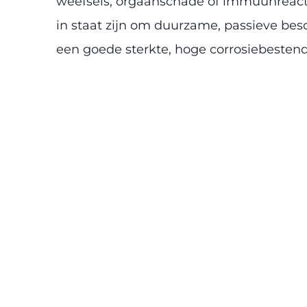
weefsels, orgaanschade of immuunreacti
in staat zijn om duurzame, passieve b
een goede sterkte, hoge corrosiebesten