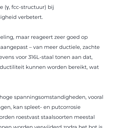
(γ, fcc-structuur) bij
gheid verbetert.
eling, maar reageert zeer goed op
angepast – van meer ductiele, zachte
evens voor 316L-staal tonen aan dat,
ductiliteit kunnen worden bereikt, wat
er hoge spanningsomstandigheden, vooral
gen, kan spleet- en putcorrosie
rden roestvast staalsoorten meestal
kunnen worden verwijderd zodra het bot is