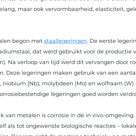
belang, maar ook vervormbaarheid, elasticiteit, g
ialen begon met
staallegeringen
. De eerste legeri
iumstaal, dat werd gebruikt voor de productie v
 Na verloop van tijd werd dit vervangen door roes
 Deze legeringen maken gebruik van een aantal me
(Ta), niobium (Nb), molybdeen (Mo) en wolfraam (W) –
 corrosiebestendige legeringen goed worden verdr
ik van metalen is corrosie in de in vivo-omgeving
f als tot ongewenste biologische reacties – lokal