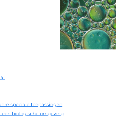
aal
ere speciale toepassingen
n een biologische omgeving