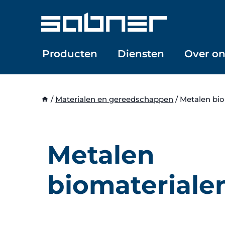
Doorgaan
naar
inhoud
Producten
Diensten
Over on
/
Materialen en gereedschappen
/
Metalen bio
Metalen
biomateriale