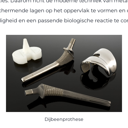
es. Daarom richt de moderne techniek van metal
eschermende lagen op het oppervlak te vormen e
digheid en een passende biologische reactie te c
Dijbeenprothese