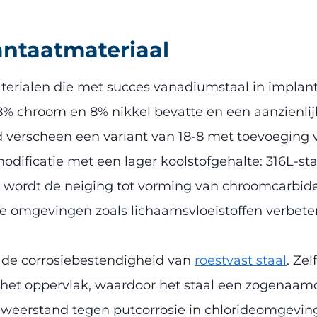
lantaatmateriaal
aterialen die met succes vanadiumstaal in implant
 18% chroom en 8% nikkel bevatte en een aanzienli
tijd verscheen een variant van 18-8 met toevoegi
odificatie met een lager koolstofgehalte: 316L-sta
 wordt de neiging tot vorming van chroomcarbid
ke omgevingen zoals lichaamsvloeistoffen verbeter
r de corrosiebestendigheid van
roestvast staal
. Ze
t oppervlak, waardoor het staal een zogenaamde
eerstand tegen putcorrosie in chlorideomgevinge