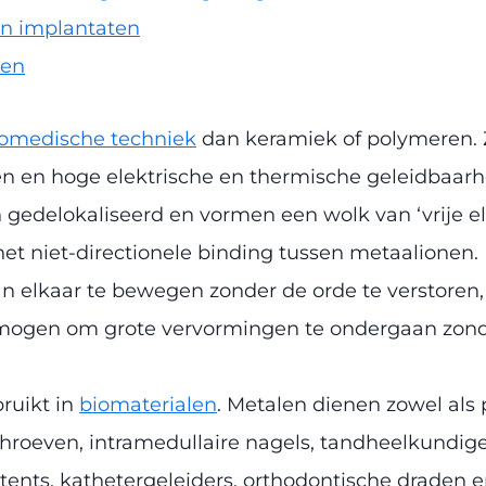
en implantaten
len
iomedische techniek
dan keramiek of polymeren. 
en hoge elektrische en thermische geleidbaarhe
gedelokaliseerd en vormen een wolk van ‘vrije ele
 het niet-directionele binding tussen metaalionen.
n elkaar te bewegen zonder de orde te verstoren, wa
ogen om grote vervormingen te ondergaan zonder
ruikt in
biomaterialen
. Metalen dienen zowel als
chroeven, intramedullaire nagels, tandheelkundig
stents, kathetergeleiders, orthodontische draden e