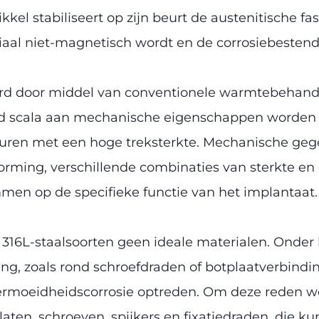
el stabiliseert op zijn beurt de austenitische fase 
al niet-magnetisch wordt en de corrosiebestendi
ard door middel van conventionele warmtebehand
d scala aan mechanische eigenschappen worden a
cturen met een hoge treksterkte. Mechanische geg
rming, verschillende combinaties van sterkte en 
mmen op de specifieke functie van het implantaat.
n 316L-staalsoorten geen ideale materialen. Ond
g, zoals rond schroefdraden of botplaatverbindin
ermoeidheidscorrosie optreden. Om deze reden wo
platen, schroeven, spijkers en fixatiedraden, die 