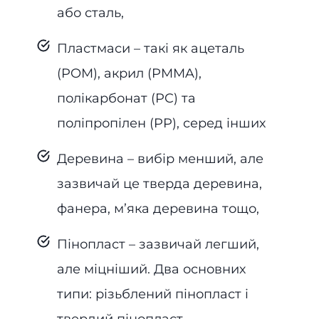
або сталь,
Пластмаси – такі як ацеталь
(POM), акрил (PMMA),
полікарбонат (PC) та
поліпропілен (PP), серед інших
Деревина – вибір менший, але
зазвичай це тверда деревина,
фанера, м’яка деревина тощо,
Пінопласт – зазвичай легший,
але міцніший. Два основних
типи: різьблений пінопласт і
твердий пінопласт.