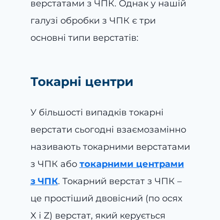
верстатами з ЧПК. Однак у нашій
галузі обробки з ЧПК є три
основні типи верстатів:
Токарні центри
У більшості випадків токарні
верстати сьогодні взаємозамінно
називають токарними верстатами
з ЧПК або
токарними центрами
з ЧПК
. Токарний верстат з ЧПК –
це простіший двовісний (по осях
X і Z) верстат, який керується