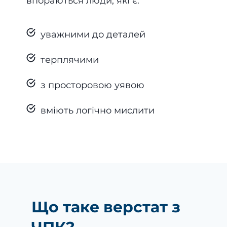
впораються люди, які є:
уважними до деталей
терплячими
з просторовою уявою
вміють логічно мислити
Що таке верстат з