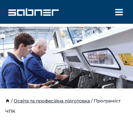
Перейти
до
вмісту
/
Освіта та професійна підготовка
/
Програміст
ЧПК