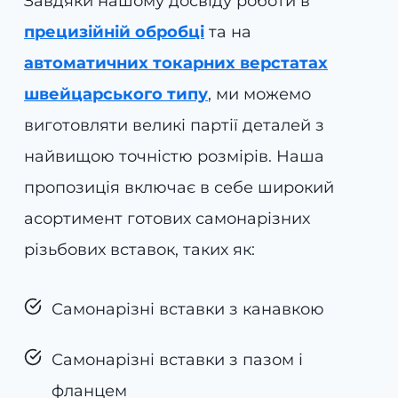
Завдяки нашому досвіду роботи в
прецизійній обробці
та на
автоматичних токарних верстатах
швейцарського типу
, ми можемо
виготовляти великі партії деталей з
найвищою точністю розмірів. Наша
пропозиція включає в себе широкий
асортимент готових самонарізних
різьбових вставок, таких як:
Самонарізні вставки з канавкою
Самонарізні вставки з пазом і
фланцем