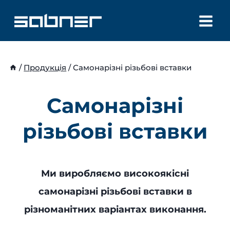
Перейти
до
вмісту
/
Продукція
/
Самонарізні різьбові вставки
Самонарізні
різьбові вставки
Ми виробляємо високоякісні
самонарізні різьбові вставки в
різноманітних варіантах виконання.