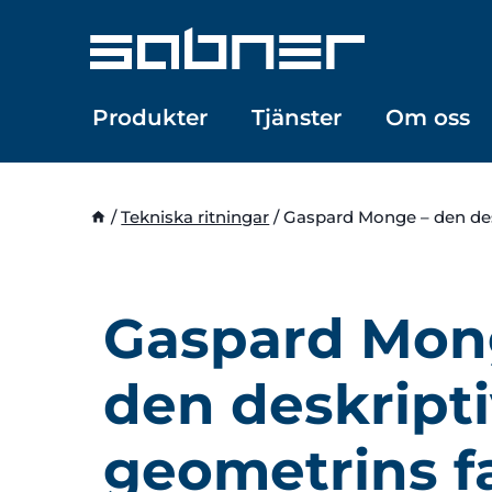
Skip
to
content
Produkter
Tjänster
Om oss
/
Tekniska ritningar
/
Gaspard Monge – den des
Gaspard Mon
den deskript
geometrins f