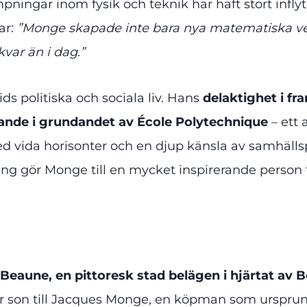
ämpningar inom fysik och teknik har haft stort infl
ar:
”Monge skapade inte bara nya matematiska verk
var än i dag.”
ids politiska och sociala liv. Hans
delaktighet i fr
ande i grundandet av École Polytechnique
– ett 
med vida horisonter och en djup känsla av samhäll
g gör Monge till en mycket inspirerande person 
Beaune, en pittoresk stad belägen i hjärtat av
var son till Jacques Monge, en köpman som urspru