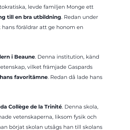
okratiska, levde familjen Monge ett
g till en bra utbildning
. Redan under
k hans föräldrar att ge honom en
dern i Beaune
. Denna institution, känd
vetenskap, vilket främjade Gaspards
hans favoritämne
. Redan då lade hans
lda
Collège de la Trinité
. Denna skola,
tonade vetenskaperna, liksom fysik och
an börjat skolan utsågs han till skolans