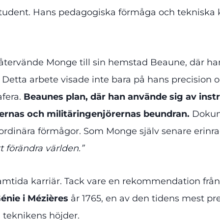
ig student. Hans pedagogiska förmåga och tekniska 
, återvände Monge till sin hemstad Beaune, där han
. Detta arbete visade inte bara på hans precision 
afera.
Beaunes plan, där han använde sig av ins
ernas och militäringenjörernas beundran.
Dokume
aordinära förmågor. Som Monge själv senare erinra
t förändra världen.”
amtida karriär. Tack vare en rekommendation från 
énie i Mézières
år 1765, en av den tidens mest pres
teknikens höjder.