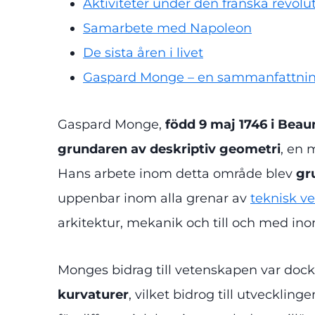
Aktiviteter under den franska revolu
Samarbete med Napoleon
De sista åren i livet
Gaspard Monge – en sammanfattning
Gaspard Monge,
född 9 maj 1746 i Beaun
grundaren av deskriptiv
geometri
, en 
Hans arbete inom detta område blev
gr
uppenbar inom alla grenar av
teknisk v
arkitektur, mekanik och till och med in
Monges bidrag till vetenskapen var dock 
kurvaturer
, vilket bidrog till utveckling