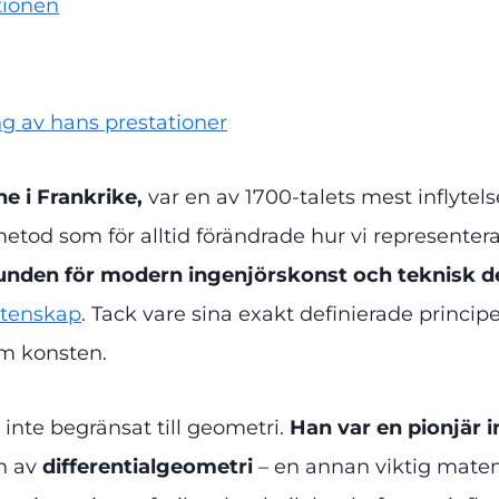
tionen
 av hans prestationer
e i Frankrike,
var en av 1700-talets mest inflyte
metod som för alltid förändrade hur vi representera
unden för modern ingenjörskonst och teknisk d
etenskap
. Tack vare sina exakt definierade princi
om konsten.
inte begränsat till geometri.
Han var en pionjär 
en av
differentialgeometri
– en annan viktig matem