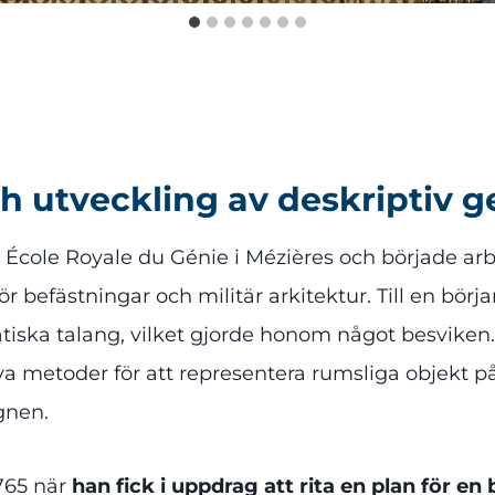
ch utveckling av deskriptiv 
d École Royale du Génie i Mézières och började ar
ör befästningar och militär arkitektur. Till en bör
iska talang, vilket gjorde honom något besviken.
metoder för att representera rumsliga objekt på e
gnen.
765 när
han fick i uppdrag att rita en plan för en