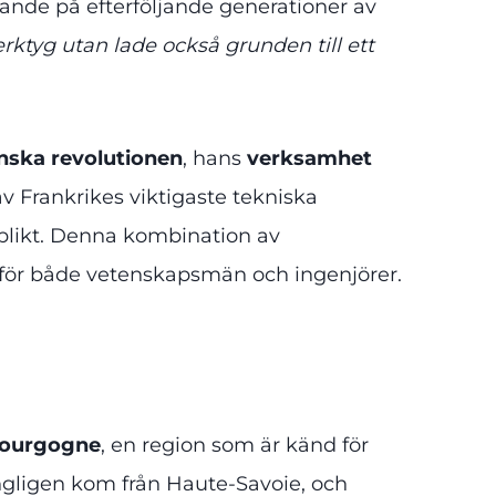
ytande på efterföljande generationer av
tyg utan lade också grunden till ett
anska revolutionen
, hans
verksamhet
av Frankrikes viktigaste tekniska
splikt. Denna kombination av
för både vetenskapsmän och ingenjörer.
 Bourgogne
, en region som är känd för
ngligen kom från Haute-Savoie, och