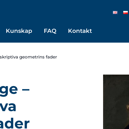
Kunskap
FAQ
Kontakt
kriptiva geometrins fader
ge –
iva
ader