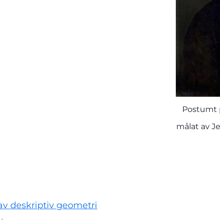
Postumt 
målat av J
av deskriptiv geometri