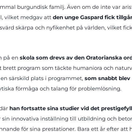
al burgundisk familj. Även om de inte var arist
l, vilket medgav att
den unge Gaspard fick tillgån
värd skärpa och nyfikenhet på världen, vilket fic
en på en
skola som drevs av den Oratorianska or
 ett brett program som täckte humaniora och natur
 en särskild plats i programmet,
som snabbt blev 
lytiska förmåga och talang för problemlösning.
 där
han fortsatte sina studier vid det prestigefyl
 sin innovativa inställning till utbildning och be
nde för sina prestationer. Bara ett år efter att h