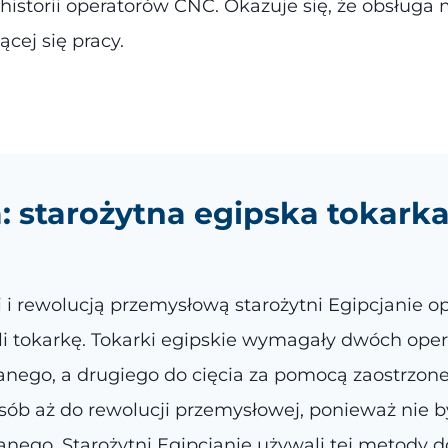
historii operatorów CNC. Okazuje się, że obsługa
ącej się pracy.
a: starożytna egipska toka
i rewolucją przemysłową starożytni Egipcjanie o
li tokarkę. Tokarki egipskie wymagały dwóch ope
nego, a drugiego do cięcia za pomocą zaostrzone
osób aż do rewolucji przemysłowej, ponieważ nie 
nego. Starożytni Egipcjanie używali tej metody 