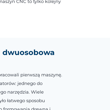
 maszyn CNC to tylko kolejny
rka dwuosobowa
pracowali pierwszą maszynę.
ratorów: jednego do
go narzędzia. Wiele
było łatwego sposobu
do formowania drewna i