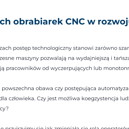
h obrabiarek CNC w rozwoju
zach postęp technologiczny stanowi zarówno szan
esne maszyny pozwalają na wydajniejszą i tańszą
ją pracowników od wyczerpujących lub monoton
e powszechna obawa czy postępująca automatyzacj
la człowieka. Czy jest możliwa koegzystencja lu
cy?
 przyjrzyjmy się jak zmieniała się rola operatorów