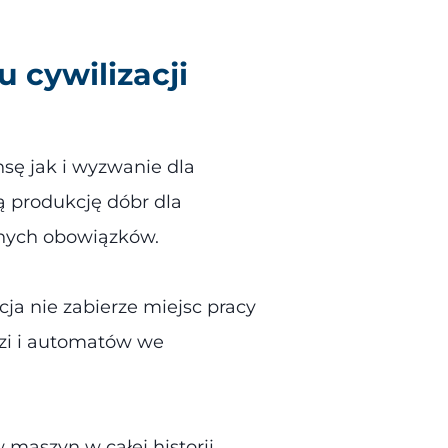
 cywilizacji
sę jak i wyzwanie dla
 produkcję dóbr dla
nych obowiązków.
a nie zabierze miejsc pracy
dzi i automatów we
 maszyn w całej historii.