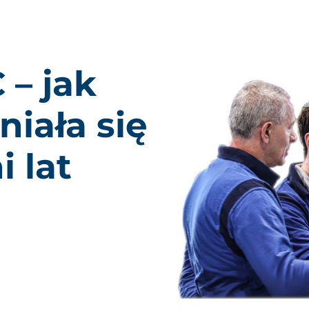
 – jak
iała się
i lat