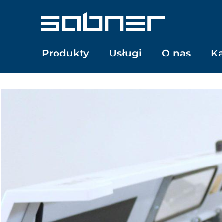
Przejdź
do
treści
Produkty
Usługi
O nas
Ka