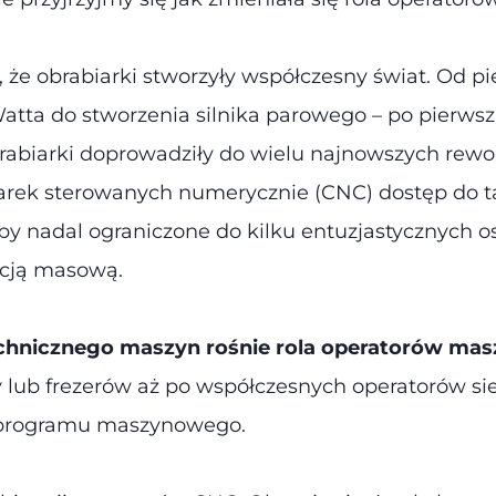
, że obrabiarki stworzyły współczesny świat. Od p
atta do stworzenia silnika parowego – po pierw
rabiarki doprowadziły do wielu najnowszych rewo
iarek sterowanych numerycznie (CNC) dostęp do t
by nadal ograniczone do kilku entuzjastycznych o
cją masową.
hnicznego maszyn rośnie rola operatorów mas
y lub frezerów aż po współczesnych operatorów s
 programu maszynowego.