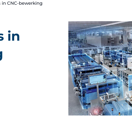
s in CNC-bewerking
 in
g