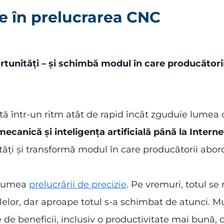
 în prelucrarea CNC
rtunități – și schimbă modul în care producătorii
 într-un ritm atât de rapid încât zguduie lumea c
mecanică și inteligența artificială până la Internet
ități și transformă modul în care producătorii abor
n lumea
prelucrării de precizie
. Pe vremuri, totul se
lelor, dar aproape totul s-a schimbat de atunci. M
 de beneficii, inclusiv o productivitate mai bună, 