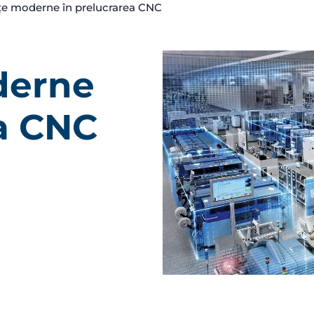
țe moderne în prelucrarea CNC
derne
ea CNC