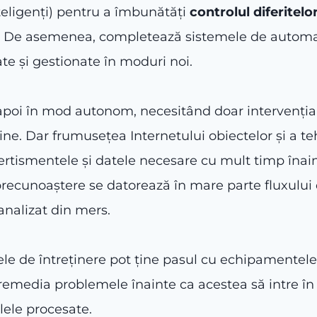
nteligenți) pentru a îmbunătăți
controlul diferitel
. De asemenea, completează sistemele de automati
ate și gestionate în moduri noi.
na apoi în mod autonom, necesitând doar interven
e. Dar frumusețea Internetului obiectelor și a teh
vertismentele și datele necesare cu mult timp îna
ecunoaștere se datorează în mare parte fluxului 
analizat din mers.
ele de întreținere pot ține pasul cu echipamentel
remedia problemele înainte ca acestea să intre î
lele procesate.