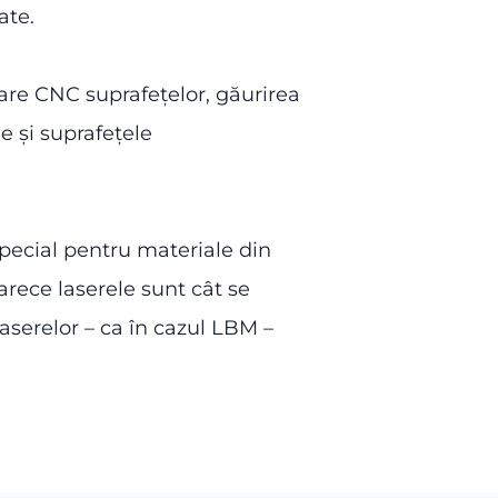
ate.
rare CNC suprafețelor, găurirea
le și suprafețele
 special pentru materiale din
arece laserele sunt cât se
laserelor – ca în cazul LBM –