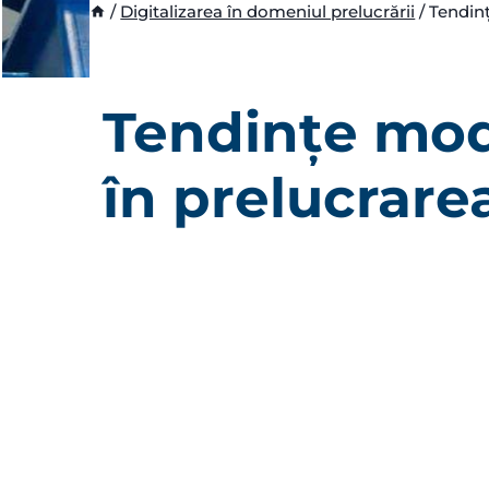
/
Digitalizarea în domeniul prelucrării
/
Tendin
Tendințe mo
în prelucrar