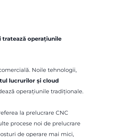
 tratează operațiunile
omercială. Noile tehnologii,
ul lucrurilor și cloud
dează operațiunile tradiționale.
 referea la prelucrare CNC
ulte procese noi de prelucrare
costuri de operare mai mici,