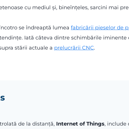
ietenoase cu mediul și, bineînțeles, sarcini mai pre
 încotro se îndreaptă lumea
fabricării pieselor de p
 tendințe. Iată câteva dintre schimbările iminente 
upra stării actuale a
prelucrării CNC
.
gs
trolată de la distanță,
Internet of Things
, include 