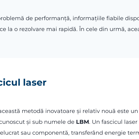
roblemă de performanță, informațiile fiabile dispo
ce la o rezolvare mai rapidă. În cele din urmă, ac
icul laser
această metodă inovatoare și relativ nouă este u
 cunoscut și sub numele de
LBM
. Un fascicul lase
relucrat sau componentă, transferând energie termi