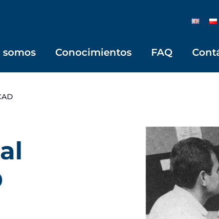
s somos
Conocimientos
FAQ
Cont
 CAD
al
D