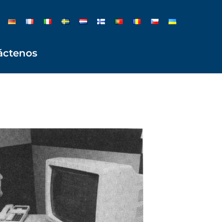
áctenos