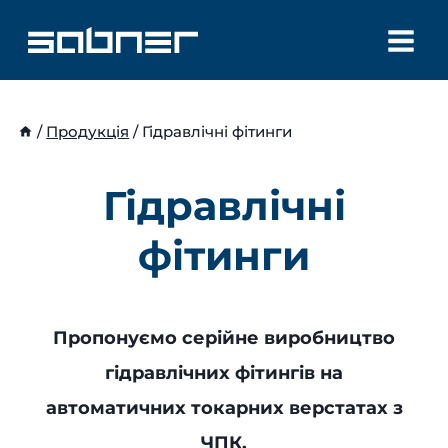
Перейти
до
вмісту
/
Продукція
/
Гідравлічні фітинги
Гідравлічні
фітинги
Пропонуємо серійне виробництво
гідравлічних фітингів на
автоматичних токарних верстатах з
ЧПК.