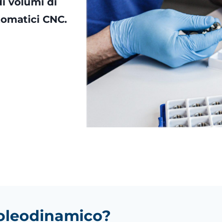
i volumi di
tomatici CNC.
 oleodinamico?