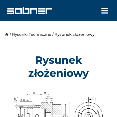
Przejdź
do
treści
/
Rysunki Techniczne
/
Rysunek złożeniowy
Rysunek
złożeniowy