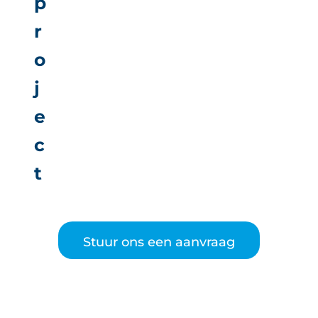
p
r
o
j
e
c
t
Stuur ons een aanvraag