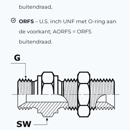
buitendraad,
ORFS
– U.S. inch UNF met O-ring aan
de voorkant; AORFS = ORFS
buitendraad.