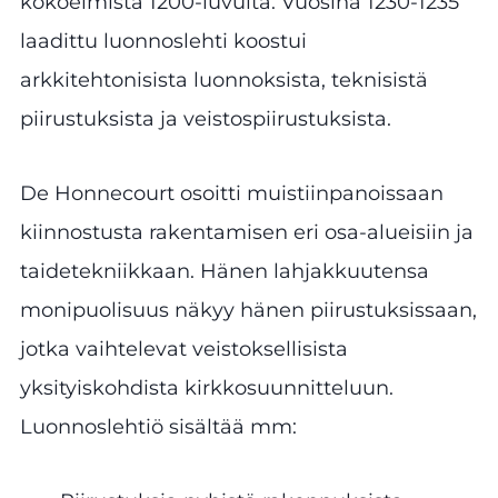
kokoelmista 1200-luvulta. Vuosina 1230-1235
laadittu luonnoslehti koostui
arkkitehtonisista luonnoksista, teknisistä
piirustuksista ja veistospiirustuksista.
De Honnecourt osoitti muistiinpanoissaan
kiinnostusta rakentamisen eri osa-alueisiin ja
taidetekniikkaan. Hänen lahjakkuutensa
monipuolisuus näkyy hänen piirustuksissaan,
jotka vaihtelevat veistoksellisista
yksityiskohdista kirkkosuunnitteluun.
Luonnoslehtiö sisältää mm: