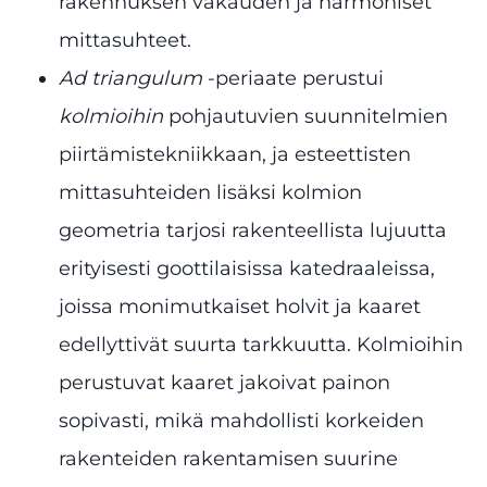
rakennuksen vakauden ja harmoniset
mittasuhteet.
Ad triangulum
-periaate perustui
kolmioihin
pohjautuvien suunnitelmien
piirtämistekniikkaan, ja esteettisten
mittasuhteiden lisäksi kolmion
geometria tarjosi rakenteellista lujuutta
erityisesti goottilaisissa katedraaleissa,
joissa monimutkaiset holvit ja kaaret
edellyttivät suurta tarkkuutta. Kolmioihin
perustuvat kaaret jakoivat painon
sopivasti, mikä mahdollisti korkeiden
rakenteiden rakentamisen suurine