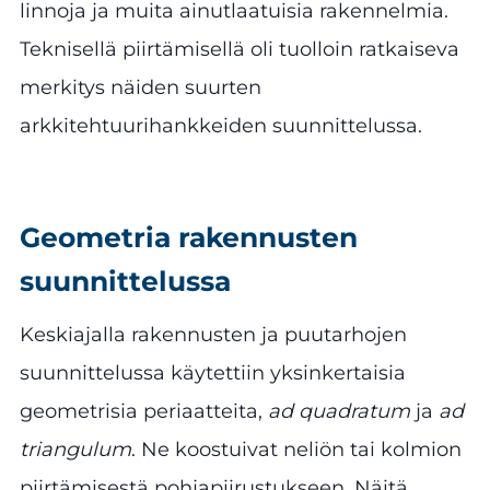
linnoja ja muita ainutlaatuisia rakennelmia.
Teknisellä piirtämisellä oli tuolloin ratkaiseva
merkitys näiden suurten
arkkitehtuurihankkeiden suunnittelussa.
Geometria rakennusten
suunnittelussa
Keskiajalla rakennusten ja puutarhojen
suunnittelussa käytettiin yksinkertaisia
geometrisia periaatteita,
ad quadratum
ja
ad
triangulum
. Ne koostuivat neliön tai kolmion
piirtämisestä pohjapiirustukseen. Näitä