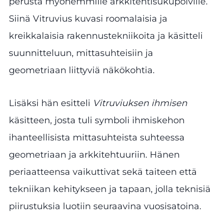
perusta myöhemmille arkkitehtisukupolville.
Siinä Vitruvius kuvasi roomalaisia ja
kreikkalaisia rakennustekniikoita ja käsitteli
suunnitteluun, mittasuhteisiin ja
geometriaan liittyviä näkökohtia.
Lisäksi hän esitteli
Vitruviuksen ihmisen
käsitteen, josta tuli symboli ihmiskehon
ihanteellisista mittasuhteista suhteessa
geometriaan ja arkkitehtuuriin. Hänen
periaatteensa vaikuttivat sekä taiteen että
tekniikan kehitykseen ja tapaan, jolla teknisiä
piirustuksia luotiin seuraavina vuosisatoina.