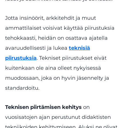
Jotta insinöörit, arkkitehdit ja muut
ammattilaiset voisivat käyttää piirustuksia
tehokkaasti, heidän on osattava ajatella
avaruudellisesti ja lukea
teknisiä
piirustuksia
. Tekniset piirustukset eivät
kuitenkaan ole aina olleet nykyisessä
muodossaan, joka on hyvin jäsennelty ja
standardoitu.
Teknisen piirtämisen kehitys
on
vuosisatojen ajan perustunut didaktisten
tekniikoiden kehittymiseen. Aluksi ne olivat