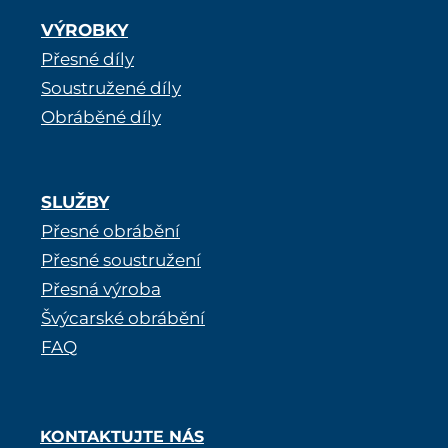
VÝROBKY
Přesné díly
Soustružené díly
Obráběné díly
SLUŽBY
Přesné obrábění
Přesné soustružení
Přesná výroba
Švýcarské obrábění
FAQ
KONTAKTUJTE NÁS