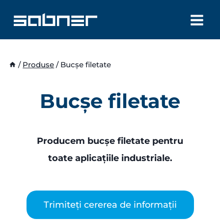
Skip
to
content
/
Produse
/
Bucșe filetate
Bucșe filetate
Producem bucșe filetate pentru
toate aplicațiile industriale.
Trimiteți cererea de informații