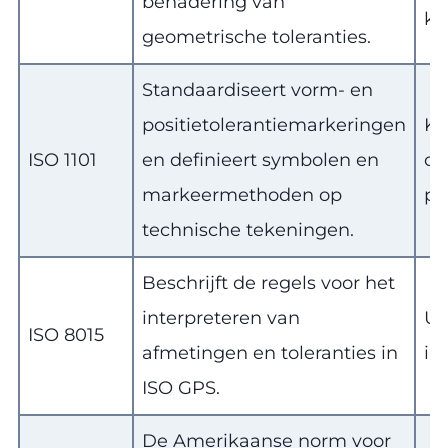
benadering van
kw
geometrische toleranties.
Standaardiseert vorm- en
positietolerantiemarkeringen
Kw
ISO 1101
en definieert symbolen en
on
markeermethoden op
pr
technische tekeningen.
Beschrijft de regels voor het
interpreteren van
Un
ISO 8015
afmetingen en toleranties in
in
ISO GPS.
De Amerikaanse norm voor