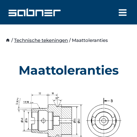
Doorgaan
naar
inhoud
/
Technische tekeningen
/
Maattoleranties
Maattoleranties