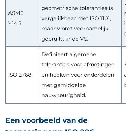
Lu
geometrische toleranties is
ASME
ru
vergelijkbaar met ISO 1101,
Y14.5
in
maar wordt voornamelijk
ru
gebruikt in de VS.
Definieert algemene
toleranties voor afmetingen
Ma
ISO 2768
en hoeken voor onderdelen
au
met gemiddelde
bo
nauwkeurigheid.
Een voorbeeld van de