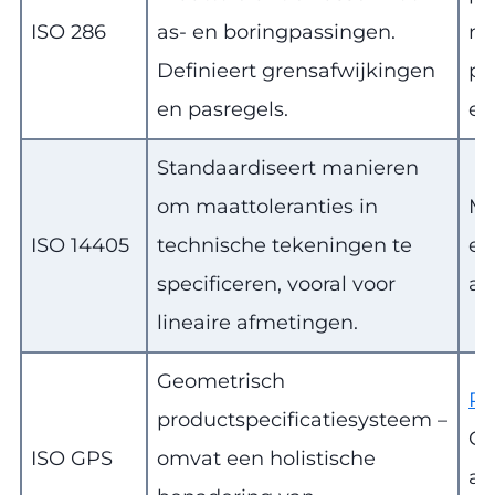
ISO 286
as- en boringpassingen.
ma
Definieert grensafwijkingen
pa
en pasregels.
en
Standaardiseert manieren
om maattoleranties in
Ma
ISO 14405
technische tekeningen te
en
specificeren, vooral voor
au
lineaire afmetingen.
Geometrisch
Pr
productspecificatiesysteem –
CA
ISO GPS
omvat een holistische
au